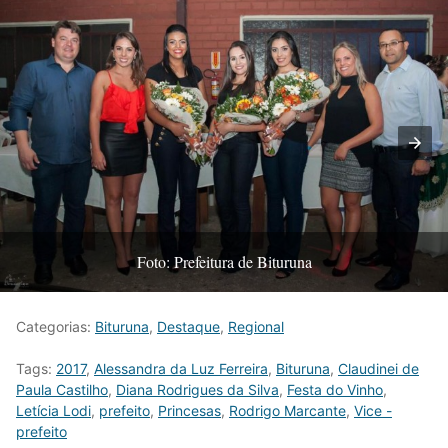
Foto: Prefeitura de Bituruna
Categorias:
Bituruna
,
Destaque
,
Regional
Tags:
2017
,
Alessandra da Luz Ferreira
,
Bituruna
,
Claudinei de
Paula Castilho
,
Diana Rodrigues da Silva
,
Festa do Vinho
,
Letícia Lodi
,
prefeito
,
Princesas
,
Rodrigo Marcante
,
Vice -
prefeito