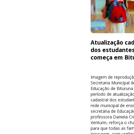
Atualização cad
dos estudante
começa em Bit
Imagem de reproduçã
Secretaria Municipal d
Educação de Bituruna 
período de atualizaçã
cadastral dos estudan
rede municipal de ensi
secretária de Educaçã
professora Daniela Cri
Venturin, reforça o c
para que todas as famí
procurem, com urgênc