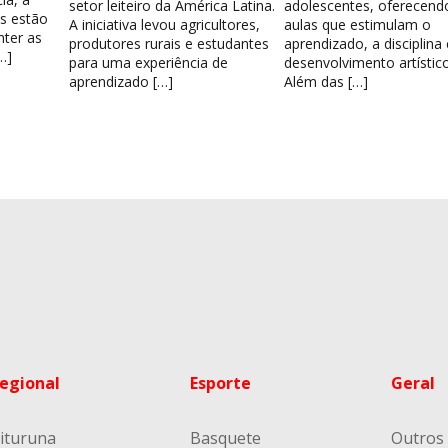
setor leiteiro da América Latina.
adolescentes, oferecend
os estão
A iniciativa levou agricultores,
aulas que estimulam o
nter as
produtores rurais e estudantes
aprendizado, a disciplina
…]
para uma experiência de
desenvolvimento artístico
aprendizado […]
Além das […]
egional
Esporte
Geral
ituruna
Basquete
Outros