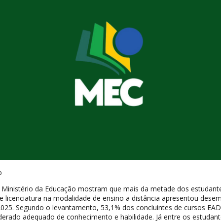
o
 Ministério da Educação mostram que mais da metade dos estudant
 licenciatura na modalidade de ensino a distância apresentou des
 2025. Segundo o levantamento, 53,1% dos concluintes de cursos EA
iderado adequado de conhecimento e habilidade. Já entre os estudan