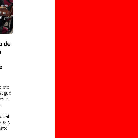
a de
a
e
s
ojeto
 segue
es e
na
ocial
2022,
ente