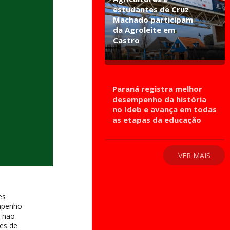
estudantes de Cruz
Machado participam
da Agroleite em
Castro
Paraná registra melhor
desempenho da história
no Ideb e avança em todas
as etapas da educação
VER MAIS
es
empenho
D não
tes de