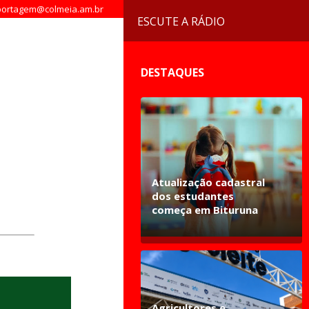
ortagem@colmeia.am.br
ESCUTE A RÁDIO
DESTAQUES
Atualização cadastral
dos estudantes
começa em Bituruna
Agricultores e