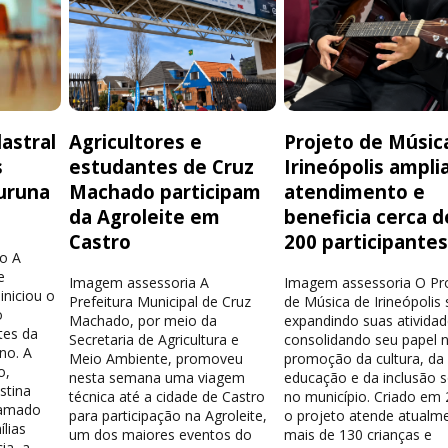
astral
Agricultores e
Projeto de Músic
s
estudantes de Cruz
Irineópolis ampli
uruna
Machado participam
atendimento e
da Agroleite em
beneficia cerca d
Castro
200 participante
o A
e
Imagem assessoria A
Imagem assessoria O Pr
iniciou o
Prefeitura Municipal de Cruz
de Música de Irineópolis
o
Machado, por meio da
expandindo suas atividad
tes da
Secretaria de Agricultura e
consolidando seu papel 
no. A
Meio Ambiente, promoveu
promoção da cultura, da
o,
nesta semana uma viagem
educação e da inclusão s
stina
técnica até a cidade de Castro
no município. Criado em 
hamado
para participação na Agroleite,
o projeto atende atualm
lias
um dos maiores eventos do
mais de 130 crianças e
ia, a