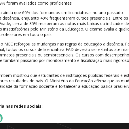
,9% foram avaliados como proficientes.
a ainda que 60% dos formandos em licenciaturas no ano passado
 distância, enquanto 40% frequentaram cursos presenciais. Entre os
Enade, cerca de 35% receberam as notas mais baixas do indicador de
s insatisfatórias pelo Ministério da Educação. O exame avalia a quali
professores em todo o país.
, o MEC reforçou as mudanças nas regras da educação a distância. P
nal, todos os cursos de licenciatura EAD deverão ser extintos até ma
ormatos presenciais ou semipresenciais. Os cursos com desempenh
nte também passarão por monitoramento e fiscalização mais rigoros
mbém mostrou que estudantes de instituições públicas federais e es
res resultados do país. O Ministério da Educação afirma que as mu
idade da formação docente e fortalecer a educação básica brasileir
a nas redes sociais: