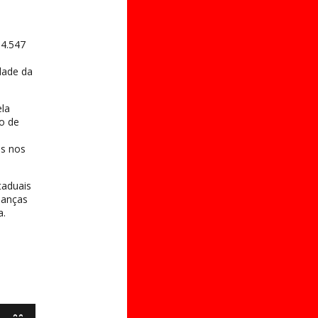
 4.547
dade da
ela
io de
o
os nos
taduais
danças
a.