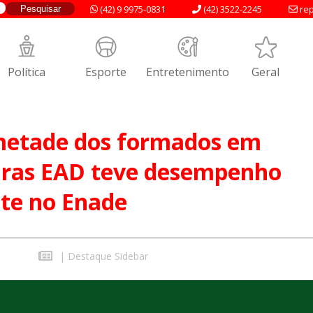
(42) 9 9975-0831
(42) 3522-2245
rep
Política
Esporte
Entretenimento
Geral
metade dos formados em
turas EAD teve desempenho
nte no Enade
|
Destaque Sidebar