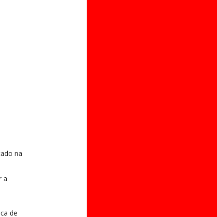
tado na
r a
sca de