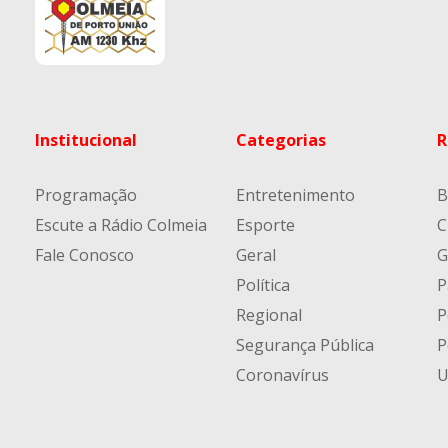
Institucional
Categorias
R
Programação
Entretenimento
B
Escute a Rádio Colmeia
Esporte
C
Fale Conosco
Geral
G
Política
P
Regional
P
Segurança Pública
P
Coronavírus
U