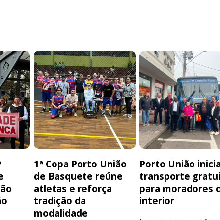
ª
1ª Copa Porto União
Porto União inici
e
de Basquete reúne
transporte gratu
ção
atletas e reforça
para moradores 
ão
tradição da
interior
modalidade