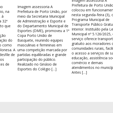
Imagem assessoria A
Prefeitura de Porto Uniã
ão
Imagem assessoria A
colocou em funcionamen
io, na
Prefeitura de Porto União, por
nesta segunda-feira (3), 
 à
meio da Secretaria Municipal
Programa Municipal de
a 32ª
de Administração e Esporte e
Transporte Público Gratu
nto que
do Departamento Municipal de
Interior. Instituído pela Le
Esportes (DME), promoveu a 1ª
Municipal nº 5.126/2025,
ação
Copa Porto União de
serviço oferece transpor
ação do
Basquete, reunindo equipes
gratuito aos moradores 
do como
masculinas e femininas em
comunidades rurais, facil
lonesa. A
uma competição marcada por
o acesso a serviços de s
esfile de
partidas equilibradas e grande
educação, assistência soc
los
participação do público.
comércio e demais
tes de
Realizado no Ginásio de
atendimentos no municíp
Esportes do Colégio […]
Antes […]