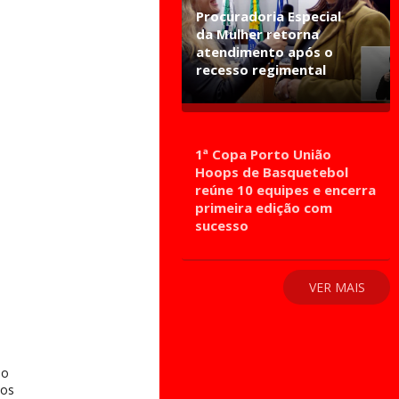
Procuradoria Especial
da Mulher retorna
atendimento após o
recesso regimental
1ª Copa Porto União
Hoops de Basquetebol
reúne 10 equipes e encerra
primeira edição com
sucesso
VER MAIS
no
tos