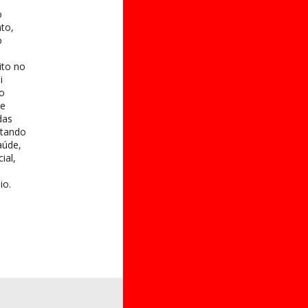
o
to,
o
ito no
i
 o
te
das
itando
aúde,
ial,
io.