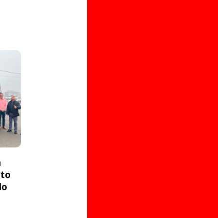
a
ito
do