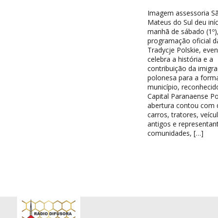
Imagem assessoria S
Mateus do Sul deu iníc
manhã de sábado (1º),
programação oficial d
Tradycje Polskie, eve
celebra a história e a
contribuição da imigr
polonesa para a form
município, reconheci
Capital Paranaense Po
abertura contou com d
carros, tratores, veícu
antigos e representan
comunidades, […]