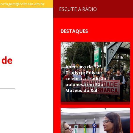
ortagem@colmeia.am.br
ESCUTE A RÁDIO
DESTAQUES
 de
Abertura da 32ª
Tradycje Polskie
celebra a tradição
polonesa em São
Mateus do Sul