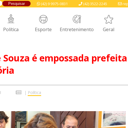
(42) 9 9975-0831
(42) 3522-2245
rep
Política
Esporte
Entretenimento
Geral
 Souza é empossada prefeita
ória
3
|
Política