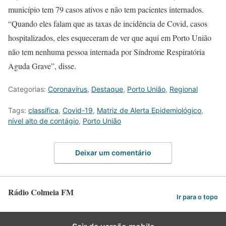
município tem 79 casos ativos e não tem pacientes internados.
“Quando eles falam que as taxas de incidência de Covid, casos
hospitalizados, eles esqueceram de ver que aqui em Porto União
não tem nenhuma pessoa internada por Síndrome Respiratória
Aguda Grave”, disse.
Categorias:
Coronavírus
,
Destaque
,
Porto União
,
Regional
Tags:
classifica
,
Covid-19
,
Matriz de Alerta Epidemiológico
,
nível alto de contágio
,
Porto União
Deixar um comentário
Rádio Colmeia FM
Ir para o topo