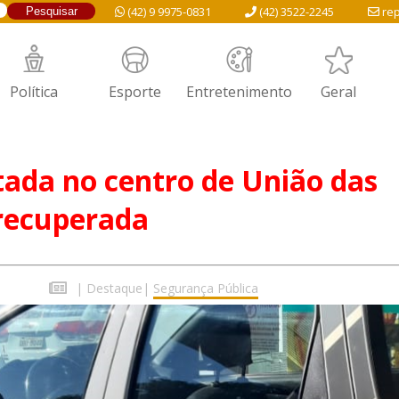
(42) 9 9975-0831
(42) 3522-2245
rep
Política
Esporte
Entretenimento
Geral
ada no centro de União das
 recuperada
|
Destaque
|
Segurança Pública