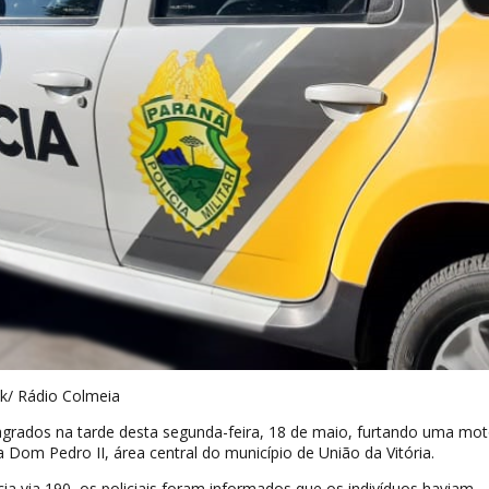
k/ Rádio Colmeia
grados na tarde desta segunda-feira, 18 de maio, furtando uma mot
Dom Pedro II, área central do município de União da Vitória.
a via 190, os policiais foram informados que os indivíduos haviam