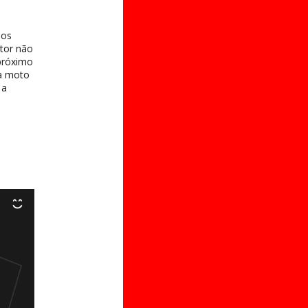
dos
tor não
próximo
ua moto
 a