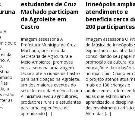
s
estudantes de Cruz
Irineópolis ampli
uruna
Machado participam
atendimento e
da Agroleite em
beneficia cerca d
Castro
200 participante
o A
e
Imagem assessoria A
Imagem assessoria O Pr
iniciou o
Prefeitura Municipal de Cruz
de Música de Irineópolis
o
Machado, por meio da
expandindo suas atividad
tes da
Secretaria de Agricultura e
consolidando seu papel 
no. A
Meio Ambiente, promoveu
promoção da cultura, da
o,
nesta semana uma viagem
educação e da inclusão s
stina
técnica até a cidade de Castro
no município. Criado em 
hamado
para participação na Agroleite,
o projeto atende atualm
lias
um dos maiores eventos do
mais de 130 crianças e
ia, a
setor leiteiro da América Latina.
adolescentes, oferecend
os estão
A iniciativa levou agricultores,
aulas que estimulam o
nter as
produtores rurais e estudantes
aprendizado, a disciplina
…]
para uma experiência de
desenvolvimento artístico
aprendizado […]
Além das […]