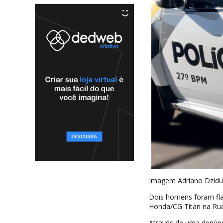
Imagem Adriano Dzidu
Dois homens foram fla
Honda/CG Titan na Rua 
Através de uma denúnci