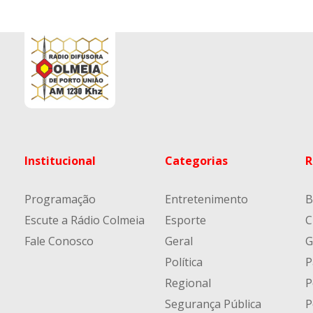
Institucional
Categorias
R
Programação
Entretenimento
B
Escute a Rádio Colmeia
Esporte
C
Fale Conosco
Geral
G
Política
P
Regional
P
Segurança Pública
P