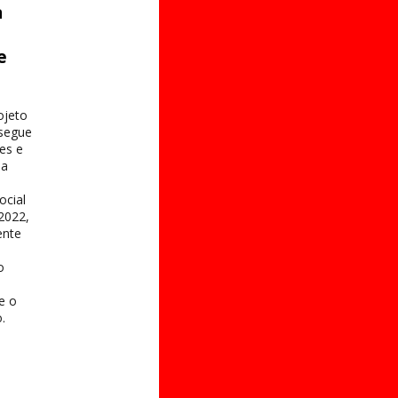
a
e
s
ojeto
 segue
es e
na
ocial
2022,
ente
o
 e o
.