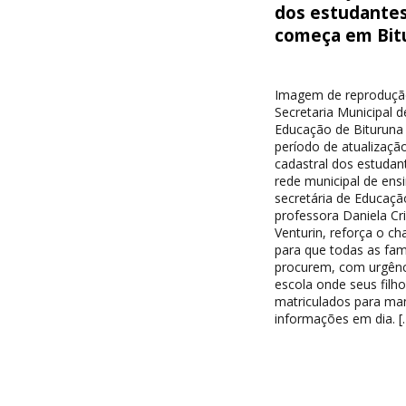
dos estudante
começa em Bit
Imagem de reproduçã
Secretaria Municipal d
Educação de Bituruna 
período de atualizaçã
cadastral dos estudan
rede municipal de ensi
secretária de Educaçã
professora Daniela Cri
Venturin, reforça o c
para que todas as famí
procurem, com urgênc
escola onde seus filh
matriculados para ma
informações em dia. [