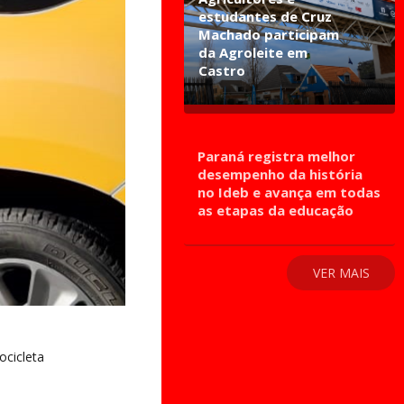
estudantes de Cruz
Machado participam
da Agroleite em
Castro
Paraná registra melhor
desempenho da história
no Ideb e avança em todas
as etapas da educação
VER MAIS
ocicleta