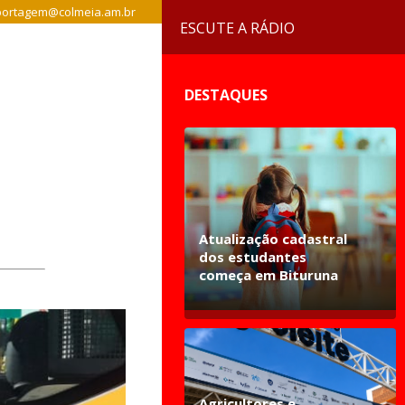
ortagem@colmeia.am.br
ESCUTE A RÁDIO
DESTAQUES
Atualização cadastral
dos estudantes
começa em Bituruna
Agricultores e