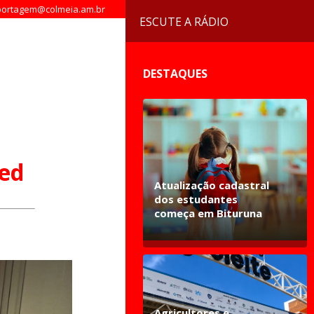
ortagem@colmeia.am.br
ESCUTE A RÁDIO
DESTAQUES
med
Atualização cadastral
dos estudantes
começa em Bituruna
Agricultores e