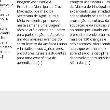
e
Imagem assessoria A
Imagem assessoria O Pr
iniciou o
Prefeitura Municipal de Cruz
de Música de Irineópolis
o
Machado, por meio da
expandindo suas atividad
tes da
Secretaria de Agricultura e
consolidando seu papel 
no. A
Meio Ambiente, promoveu
promoção da cultura, da
o,
nesta semana uma viagem
educação e da inclusão s
stina
técnica até a cidade de Castro
no município. Criado em 
hamado
para participação na Agroleite,
o projeto atende atualm
lias
um dos maiores eventos do
mais de 130 crianças e
ia, a
setor leiteiro da América Latina.
adolescentes, oferecend
os estão
A iniciativa levou agricultores,
aulas que estimulam o
nter as
produtores rurais e estudantes
aprendizado, a disciplina
…]
para uma experiência de
desenvolvimento artístico
aprendizado […]
Além das […]