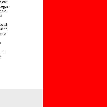
ojeto
 segue
es e
na
ocial
2022,
ente
o
 e o
.