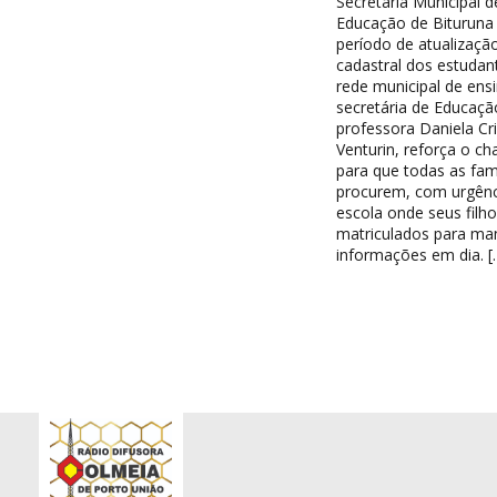
Secretaria Municipal d
Educação de Bituruna 
período de atualizaçã
cadastral dos estudan
rede municipal de ensi
secretária de Educaçã
professora Daniela Cri
Venturin, reforça o c
para que todas as famí
procurem, com urgênc
escola onde seus filh
matriculados para ma
informações em dia. [