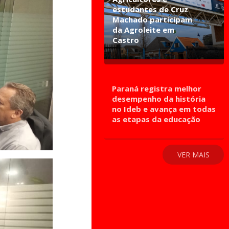
estudantes de Cruz
Machado participam
da Agroleite em
Castro
Paraná registra melhor
desempenho da história
no Ideb e avança em todas
as etapas da educação
VER MAIS