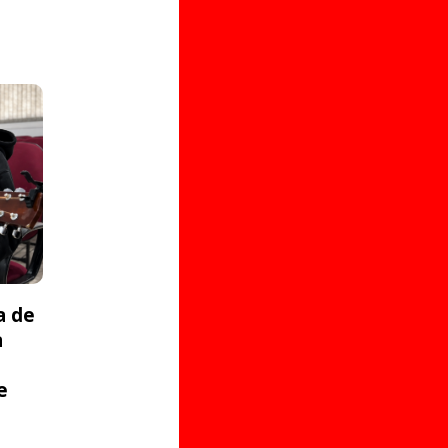
a de
a
e
s