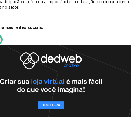
articipação e reforçou a importância da educação continuada frente
 no setor.
a nas redes sociais: