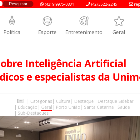
(42) 9 9975-0831
(42) 3522-2245
rep
Política
Esporte
Entretenimento
Geral
obre Inteligência Artificial
icos e especialistas da Uni
|
Categorias
|
Cultura
|
Destaque
|
Destaque Sidebar
|
Educação
|
Geral
|
Porto União
|
Santa Catarina
|
Saúde
|
Sub-Destaques