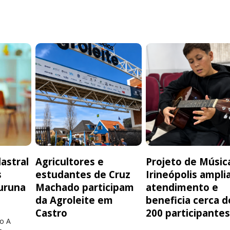
astral
Agricultores e
Projeto de Músic
s
estudantes de Cruz
Irineópolis ampli
uruna
Machado participam
atendimento e
da Agroleite em
beneficia cerca d
Castro
200 participante
o A