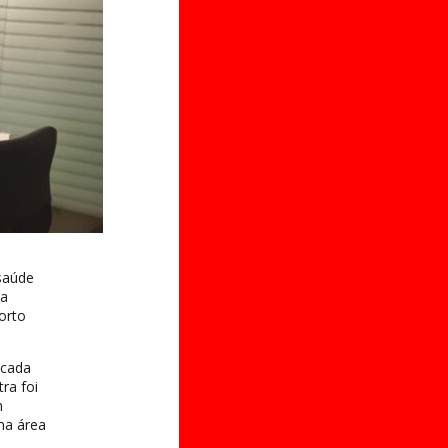
 saúde
ia
orto
icada
ra foi
n
na área