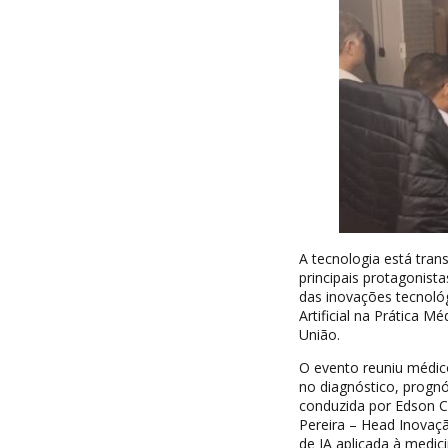
A tecnologia está trans
principais protagonist
das inovações tecnológ
Artificial na Prática 
União.
O evento reuniu médico
no diagnóstico, prognó
conduzida por Edson C
Pereira – Head Inovaçã
de IA aplicada à medici