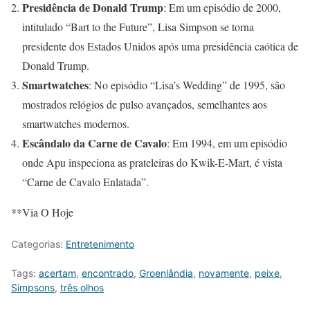
Presidência de Donald Trump
: Em um episódio de 2000,
intitulado “Bart to the Future”, Lisa Simpson se torna
presidente dos Estados Unidos após uma presidência caótica de
Donald Trump.
Smartwatches
: No episódio “Lisa’s Wedding” de 1995, são
mostrados relógios de pulso avançados, semelhantes aos
smartwatches modernos.
Escândalo da Carne de Cavalo
: Em 1994, em um episódio
onde Apu inspeciona as prateleiras do Kwik-E-Mart, é vista
“Carne de Cavalo Enlatada”.
**Via O Hoje
Categorias:
Entretenimento
Tags:
acertam
,
encontrado
,
Groenlândia
,
novamente
,
peixe
,
Simpsons
,
três olhos