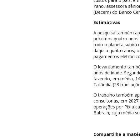
custos para o país, e
Yano, assessora sênio
(Decem) do Banco Cent
Estimativas
A pesquisa também apr
próximos quatro anos.
todo o planeta subirá
daqui a quatro anos, 
pagamentos eletrônic
O levantamento também
anos de idade. Segund
fazendo, em média, 14
Tailândia (23 transaçõe
O trabalho também apr
consultorias, em 2027,
operações por Pix a ca
Bahrain, cuja média su
Compartilhe a matéri