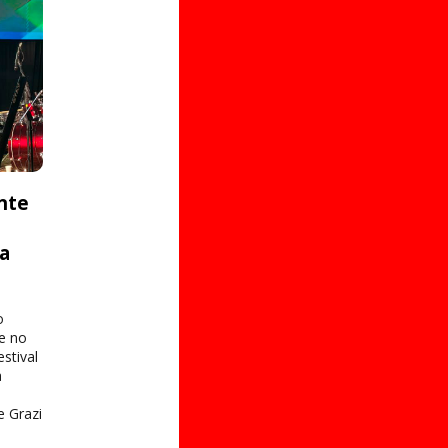
nte
ta
o
e no
stival
a
e Grazi