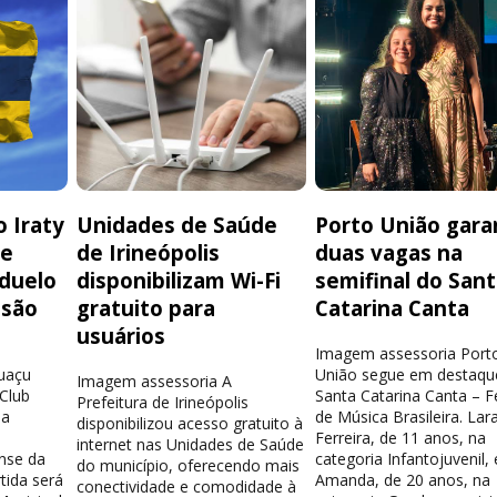
 Iraty
Unidades de Saúde
Porto União gara
de
de Irineópolis
duas vagas na
 duelo
disponibilizam Wi-Fi
semifinal do San
isão
gratuito para
Catarina Canta
usuários
Imagem assessoria Port
guaçu
União segue em destaqu
Imagem assessoria A
 Club
Santa Catarina Canta – Fe
Prefeitura de Irineópolis
la
de Música Brasileira. Lar
disponibilizou acesso gratuito à
Ferreira, de 11 anos, na
internet nas Unidades de Saúde
nse da
categoria Infantojuvenil, 
do município, oferecendo mais
tida será
Amanda, de 20 anos, na
conectividade e comodidade à