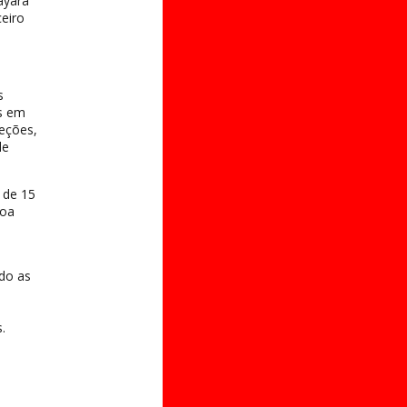
ayara
eiro
s
s em
jeções,
de
 de 15
soa
do as
.