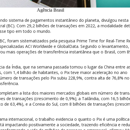
Agência Brasil
undo sistema de pagamentos instantâneo do planeta, divulgou nesta 
ntral (BC). Com 29,2 bilhões de transações em 2022, a modalidade d
sse tipo em todo o mundo.
BC, foram sistematizados pela pesquisa Prime Time for Real-Time R
especializadas ACI Worldwide e GlobalData. Segundo o levantamento,
rou mais operações de transferência instantânea que o Brasil, com 8
ia da Índia, que na semana passada tomou o lugar da China entre a
 com 1,4 bilhão de habitantes, o Pix teve maior aceleração no ano
úmero de transações pelo Pix subiu 228,9%, contra alta de 76,8% no
sferência.
ompletam a lista dos maiores mercados globais em número de trans
ões de transações (crescimento de 0,9%); a Tailândia, com 16,5 bilhõ
o de 63,4%), e a Coreia do Sul, com 8 bilhões de transações (cresci
a internacional, o trabalho evidencia o quanto o Pix é uma política
tá impactando positivamente a sociedade, trazendo eficiência e red