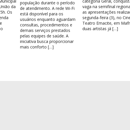
Municipal
categoria Geral, conquis
população durante o período
União da
vaga na semifinal region
de atendimento. A rede Wi-Fi
15h. Os
as apresentações realiza
está disponível para os
venda
segunda-feira (3), no Cin
usuários enquanto aguardam
e
Teatro Emacite, em Mafr
consultas, procedimentos e
 o
duas artistas já […]
demais serviços prestados
pelas equipes de saúde. A
iniciativa busca proporcionar
mais conforto […]