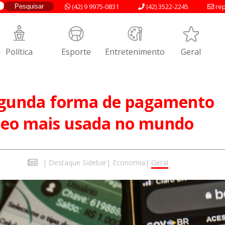
(42) 9 9975-0831
(42) 3522-2245
rep
Política
Esporte
Entretenimento
Geral
segunda forma de pagamento
neo mais usada no mundo
|
Destaque Sidebar
|
Economia
|
Geral