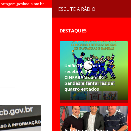
ortagem@colmeia.am.br
ESCUTE A RÁDIO
DESTAQUES
União da Vitória
recebe o 34º
CINFABAN com 30
bandas e fanfarras de
quatro estados
Asfalto entre Porto