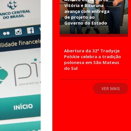
Vitória e Bituruna
avança com entrega
de projeto ao
Governo do Estado
Abertura da 32ª Tradycje
Polskie celebra a tradição
polonesa em São Mateus
do Sul
VER MAIS