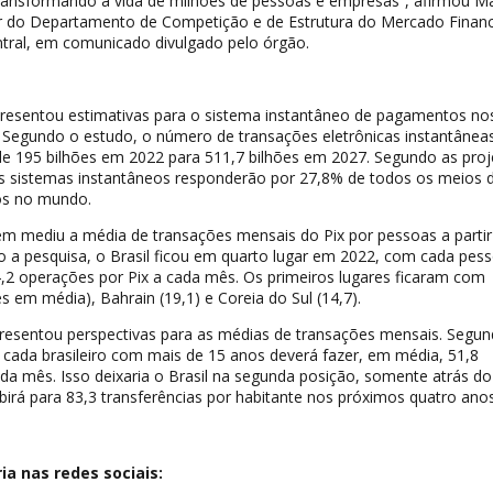
 transformando a vida de milhões de pessoas e empresas”, afirmou M
r do Departamento de Competição e de Estrutura do Mercado Financ
ral, em comunicado divulgado pelo órgão.
esentou estimativas para o sistema instantâneo de pagamentos no
 Segundo o estudo, o número de transações eletrônicas instantânea
 de 195 bilhões em 2022 para 511,7 bilhões em 2027. Segundo as pro
os sistemas instantâneos responderão por 27,8% de todos os meios 
os no mundo.
 mediu a média de transações mensais do Pix por pessoas a partir
o a pesquisa, o Brasil ficou em quarto lugar em 2022, com cada pes
,2 operações por Pix a cada mês. Os primeiros lugares ficaram com
s em média), Bahrain (19,1) e Coreia do Sul (14,7).
esentou perspectivas para as médias de transações mensais. Segun
 cada brasileiro com mais de 15 anos deverá fazer, em média, 51,8
da mês. Isso deixaria o Brasil na segunda posição, somente atrás do
birá para 83,3 transferências por habitante nos próximos quatro anos
a nas redes sociais: