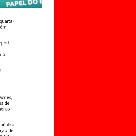
quarta-
etém
eport,
9,5
s
ações,
es de
mento
 pública
ução de