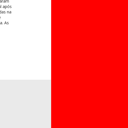
taram
al após
das na
e
a. As