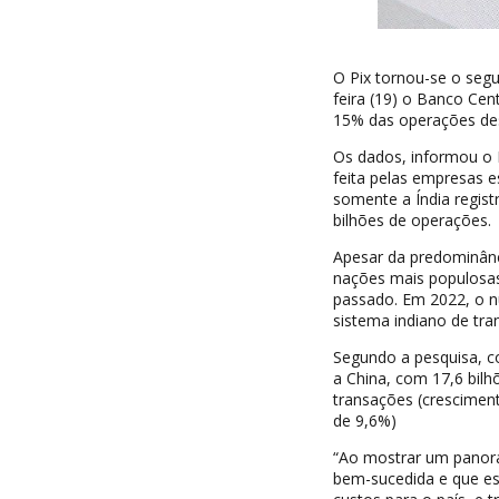
O Pix tornou-se o seg
feira (19) o Banco Ce
15% das operações de
Os dados, informou o 
feita pelas empresas 
somente a Índia regist
bilhões de operações.
Apesar da predominânc
nações mais populosas,
passado. Em 2022, o n
sistema indiano de tran
Segundo a pesquisa, c
a China, com 17,6 bilh
transações (cresciment
de 9,6%)
“Ao mostrar um panoram
bem-sucedida e que es