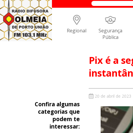
Regional
Segurança
Pública
Pix é a 
instantâ
20 de abril de 2023
Confira algumas
categorias que
podem te
interessar: