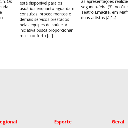
15h. Os
as apresentações realiza
está disponível para os
venda
segunda-feira (3), no Cin
usuários enquanto aguardam
e
Teatro Emacite, em Mafr
consultas, procedimentos e
 o
duas artistas já […]
demais serviços prestados
pelas equipes de saúde. A
iniciativa busca proporcionar
mais conforto […]
egional
Esporte
Geral