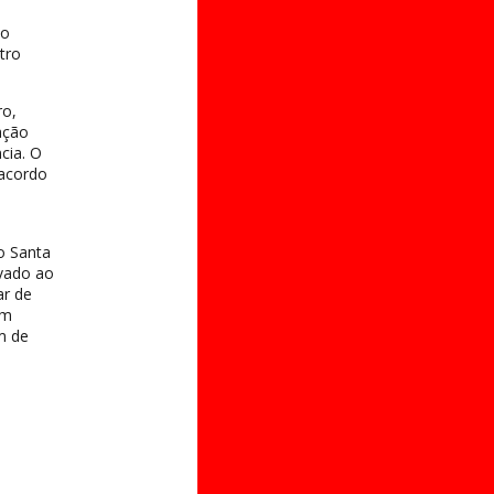
to
tro
ro,
ação
cia. O
 acordo
o Santa
vado ao
ar de
am
m de