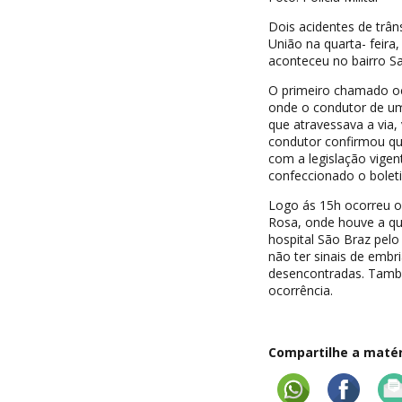
Dois acidentes de trâns
União na quarta- feira
aconteceu no bairro S
O primeiro chamado oco
onde o condutor de um
que atravessava a via,
condutor confirmou que
com a legislação vigen
confeccionado o bolet
Logo ás 15h ocorreu o
Rosa, onde houve a qu
hospital São Braz pel
não ter sinais de embr
desencontradas. També
ocorrência.
Compartilhe a matéri