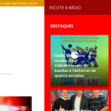
ortagem@colmeia.am.br
ESCUTE A RÁDIO
DESTAQUES
União da Vitória
recebe o 34º
CINFABAN com 30
bandas e fanfarras de
quatro estados
Asfalto entre Porto