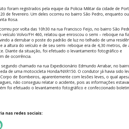
ito foram registrados pela equipe da Policia Militar da cidade de Por
, 20 de fevereiro. Um deles ocorreu no bairro São Pedro, enquanto ou
anta Rosa.
rreu por volta das 10h30 na rua Francisco Feijo, no bairro São Ped
 veículo Volvo/FH 460, relatou que enroscou o semi – reboque na fi
 vindo a derrubar o poste do padrão de luz no telhado de uma residên
 a altura do veículo e de seu semi- reboque era de 4,30 metros, de
te. Diante da situação, foi efetuado o levantamento fotográfico e
im de ocorrência.
 segundo chamado na rua Expedicionário Edmundo Arrabar, no bairr
eda de uma motocicleta Honda/NXR150. O condutor já havia sido le
o Corpo de Bombeiros, aparentemente com lesões leves, o qual apes
iagues, não conseguiu relatar o acidente, pois as informações estav
m foi efetuado o levantamento fotográfico e confeccionado boleti
a nas redes sociais: