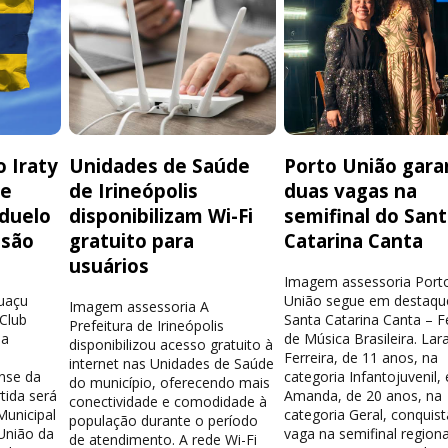
 Iraty
Unidades de Saúde
Porto União gara
de
de Irineópolis
duas vagas na
 duelo
disponibilizam Wi-Fi
semifinal do San
isão
gratuito para
Catarina Canta
usuários
Imagem assessoria Port
guaçu
União segue em destaqu
Imagem assessoria A
 Club
Santa Catarina Canta – Fe
Prefeitura de Irineópolis
la
de Música Brasileira. Lar
disponibilizou acesso gratuito à
Ferreira, de 11 anos, na
internet nas Unidades de Saúde
nse da
categoria Infantojuvenil, 
do município, oferecendo mais
tida será
Amanda, de 20 anos, na
conectividade e comodidade à
Municipal
categoria Geral, conquis
população durante o período
União da
vaga na semifinal region
de atendimento. A rede Wi-Fi