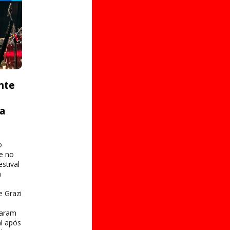
nte
ta
o
e no
stival
a
e Grazi
taram
al após