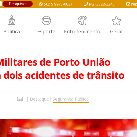
(42) 9 9975-0831
(42) 3522-2245
rep
Política
Esporte
Entretenimento
Geral
 Militares de Porto União
 dois acidentes de trânsito
|
Destaque
|
Segurança Pública