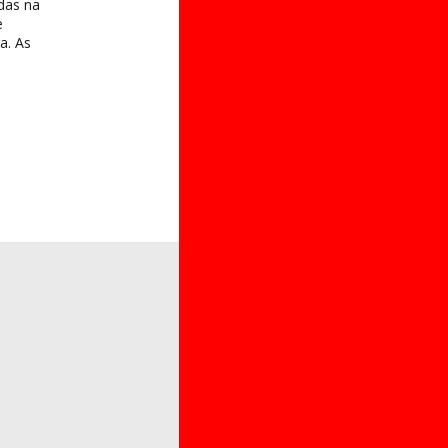
das na
e
a. As