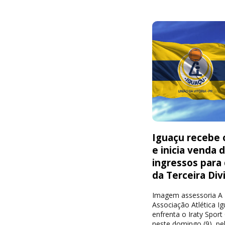
Iguaçu recebe o
e inicia venda 
ingressos para
da Terceira Div
Imagem assessoria A
Associação Atlética I
enfrenta o Iraty Sport
neste domingo (9), pe