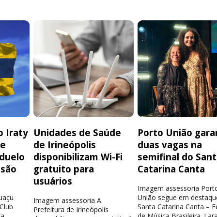
 Iraty
Unidades de Saúde
Porto União gara
de
de Irineópolis
duas vagas na
 duelo
disponibilizam Wi-Fi
semifinal do San
isão
gratuito para
Catarina Canta
usuários
Imagem assessoria Port
guaçu
União segue em destaqu
Imagem assessoria A
 Club
Santa Catarina Canta – Fe
Prefeitura de Irineópolis
la
de Música Brasileira. Lar