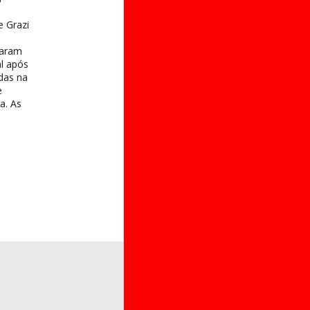
e Grazi
taram
al após
das na
e
a. As