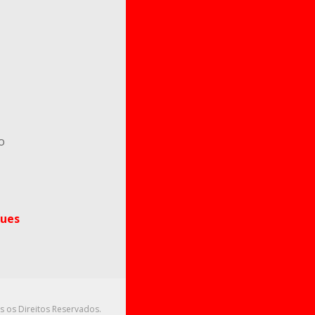
o
ues
s os Direitos Reservados.