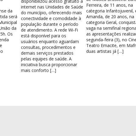
disponibilizou acesso gratuito à
Ferreira, de 11 anos, na
internet nas Unidades de Saúde
nse da
categoria Infantojuvenil, 
do município, oferecendo mais
tida será
Amanda, de 20 anos, na
conectividade e comodidade à
Municipal
categoria Geral, conquis
população durante o período
União da
vaga na semifinal region
de atendimento. A rede Wi-Fi
15h. Os
as apresentações realiza
está disponível para os
venda
segunda-feira (3), no Cin
usuários enquanto aguardam
e
Teatro Emacite, em Mafr
consultas, procedimentos e
 o
duas artistas já […]
demais serviços prestados
pelas equipes de saúde. A
iniciativa busca proporcionar
mais conforto […]