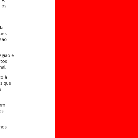
 os
da
ções
ssão
egião e
utos
nal.
to à
as que
s
com
os
 nos