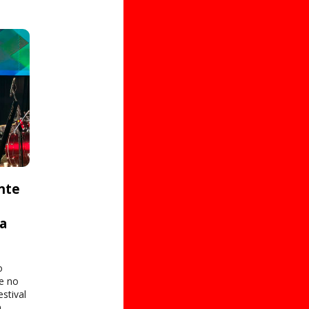
nte
ta
o
e no
stival
a