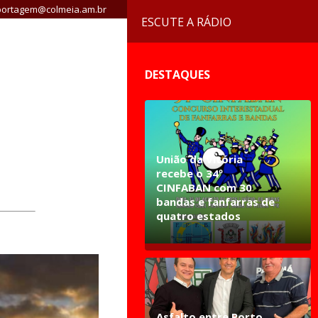
ortagem@colmeia.am.br
ESCUTE A RÁDIO
DESTAQUES
União da Vitória
recebe o 34º
CINFABAN com 30
bandas e fanfarras de
quatro estados
Asfalto entre Porto