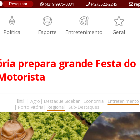
(42) 9 9975-0831
(42) 3522-2245
rep
Política
Esporte
Entretenimento
Geral
ória prepara grande Festa do
Motorista
|
Agro
|
Destaque Sidebar
|
Economia
|
Entretenimento
|
Porto Vitória
|
Regional
|
Sub-Destaques