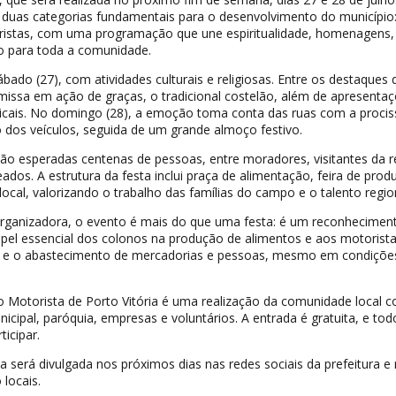
uas categorias fundamentais para o desenvolvimento do município:
oristas, com uma programação que une espiritualidade, homenagens,
o para toda a comunidade.
ábado (27), com atividades culturais e religiosas. Entre os destaques 
issa em ação de graças, o tradicional costelão, além de apresenta
sicais. No domingo (28), a emoção toma conta das ruas com a proci
 dos veículos, seguida de um grande almoço festivo.
são esperadas centenas de pessoas, entre moradores, visitantes da r
dos. A estrutura da festa inclui praça de alimentação, feira de prod
local, valorizando o trabalho das famílias do campo e o talento regio
ganizadora, o evento é mais do que uma festa: é um reconhecimen
papel essencial dos colonos na produção de alimentos e aos motorist
e e o abastecimento de mercadorias e pessoas, mesmo em condiçõe
o Motorista de Porto Vitória é uma realização da comunidade local 
icipal, paróquia, empresas e voluntários. A entrada é gratuita, e tod
icipar.
será divulgada nos próximos dias nas redes sociais da prefeitura e
locais.