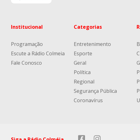
Institucional
Categorias
R
Programação
Entretenimento
B
Escute a Rádio Colmeia
Esporte
C
Fale Conosco
Geral
G
Política
P
Regional
P
Segurança Pública
P
Coronavírus
U
Siga a Rádio Colméia