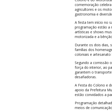
comemoração celebra d
agricultores e os mot
gastronomia e diversã
A festa tem início no s
programação estão a m
artísticas e shows mu
motorizada e a bênção
Durante os dois dias, 
famílias dos homenagea
coloniais e artesanato 
Segundo a comissão or
força do interior, ao 
garantem o transport
desafiadoras.
A Festa do Colono e d
apoio da Prefeitura Mun
estão convidados a part
Programação detalhada 
meios de comunicação 