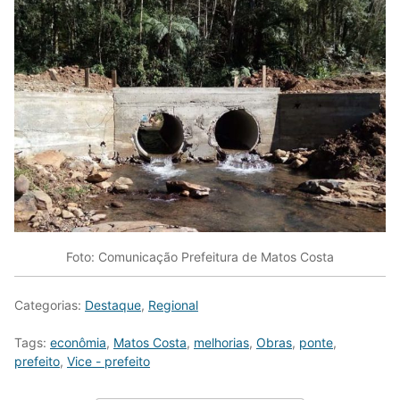
Foto: Comunicação Prefeitura de Matos Costa
Categorias:
Destaque
,
Regional
Tags:
econômia
,
Matos Costa
,
melhorias
,
Obras
,
ponte
,
prefeito
,
Vice - prefeito