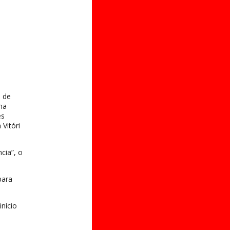
 de
ma
es
Vitóri
cia”, o
para
nício