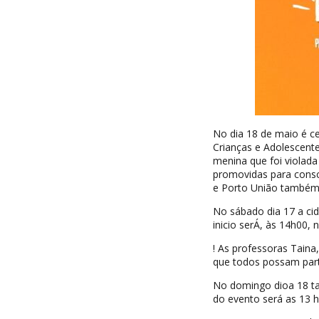
No dia 18 de maio é c
Crianças e Adolescente
menina que foi violad
promovidas para consci
e Porto União também 
No sábado dia 17 a ci
inicio serÁ, às 14h00, 
! As professoras Taina
que todos possam part
No domingo dioa 18 tam
do evento será as 13 h