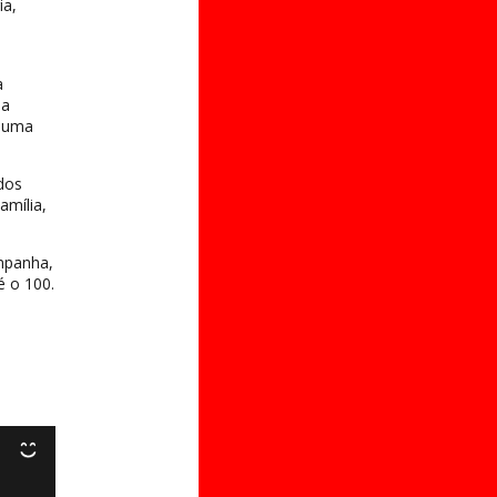
ia,
a
la
á uma
 dos
amília,
ampanha,
é o 100.