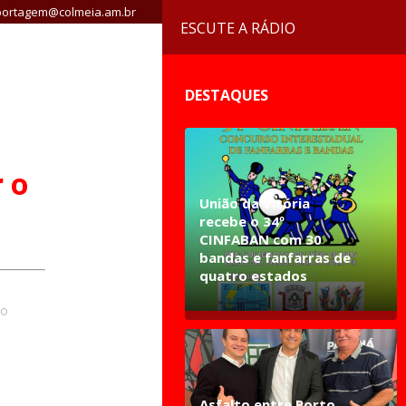
ortagem@colmeia.am.br
ESCUTE A RÁDIO
DESTAQUES
 o
União da Vitória
recebe o 34º
CINFABAN com 30
bandas e fanfarras de
quatro estados
ão
Asfalto entre Porto