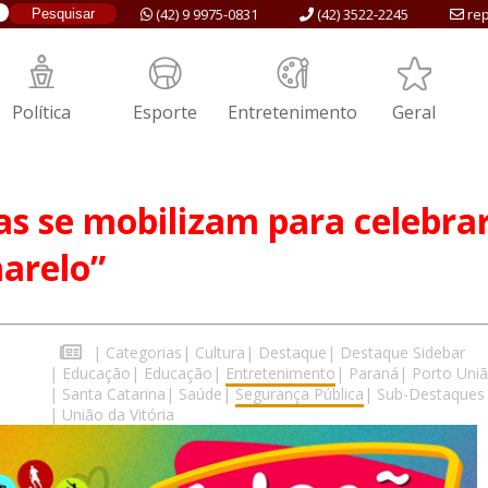
(42) 9 9975-0831
(42) 3522-2245
rep
Política
Esporte
Entretenimento
Geral
as se mobilizam para celebrar
arelo”
|
Categorias
|
Cultura
|
Destaque
|
Destaque Sidebar
|
Educação
|
Educação
|
Entretenimento
|
Paraná
|
Porto Uni
|
Santa Catarina
|
Saúde
|
Segurança Pública
|
Sub-Destaques
|
União da Vitória