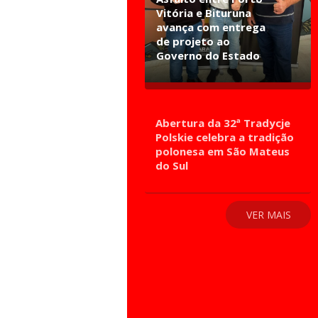
Vitória e Bituruna
avança com entrega
de projeto ao
Governo do Estado
Abertura da 32ª Tradycje
Polskie celebra a tradição
polonesa em São Mateus
do Sul
VER MAIS