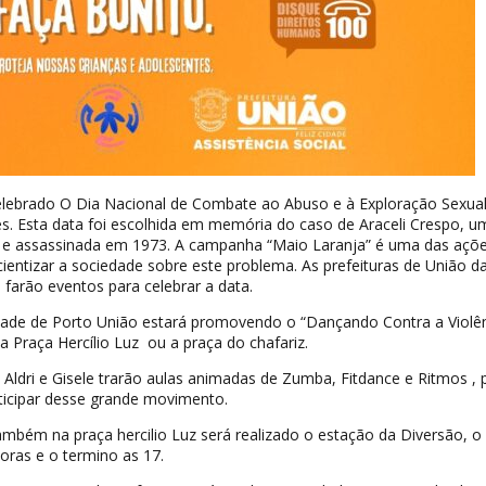
elebrado O Dia Nacional de Combate ao Abuso e à Exploração Sexual
s. Esta data foi escolhida em memória do caso de Araceli Crespo, u
a e assassinada em 1973. A campanha “Maio Laranja” é uma das açõ
entizar a sociedade sobre este problema. As prefeituras de União da 
farão eventos para celebrar a data.
dade de Porto União estará promovendo o “Dançando Contra a Violên
na Praça Hercílio Luz ou a praça do chafariz.
, Aldri e Gisele trarão aulas animadas de Zumba, Fitdance e Ritmos , 
icipar desse grande movimento.
bém na praça hercilio Luz será realizado o estação da Diversão, o i
oras e o termino as 17.