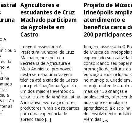
astral
Agricultores e
Projeto de Músic
s
estudantes de Cruz
Irineópolis ampli
uruna
Machado participam
atendimento e
da Agroleite em
beneficia cerca d
Castro
200 participante
o A
e
Imagem assessoria A
Imagem assessoria O Pr
iniciou o
Prefeitura Municipal de Cruz
de Música de Irineópolis
o
Machado, por meio da
expandindo suas atividad
tes da
Secretaria de Agricultura e
consolidando seu papel 
no. A
Meio Ambiente, promoveu
promoção da cultura, da
o,
nesta semana uma viagem
educação e da inclusão s
stina
técnica até a cidade de Castro
no município. Criado em 
hamado
para participação na Agroleite,
o projeto atende atualm
lias
um dos maiores eventos do
mais de 130 crianças e
ia, a
setor leiteiro da América Latina.
adolescentes, oferecend
os estão
A iniciativa levou agricultores,
aulas que estimulam o
nter as
produtores rurais e estudantes
aprendizado, a disciplina
…]
para uma experiência de
desenvolvimento artístico
aprendizado […]
Além das […]