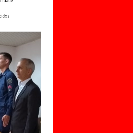
enidade
cidos