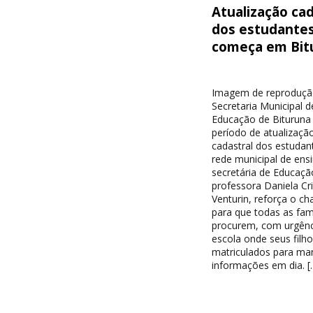
Atualização cad
dos estudante
começa em Bit
Imagem de reproduçã
Secretaria Municipal d
Educação de Bituruna 
período de atualizaçã
cadastral dos estudan
rede municipal de ensi
secretária de Educaçã
professora Daniela Cri
Venturin, reforça o c
para que todas as famí
procurem, com urgênc
escola onde seus filh
matriculados para ma
informações em dia. [