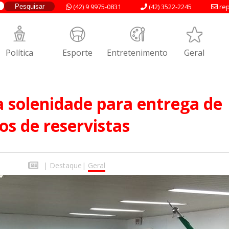
(42) 9 9975-0831
(42) 3522-2245
rep
Política
Esporte
Entretenimento
Geral
a solenidade para entrega de
os de reservistas
|
Destaque
|
Geral