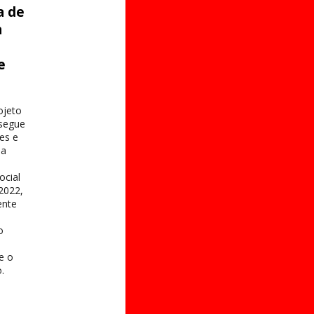
a de
a
e
s
ojeto
 segue
es e
na
ocial
2022,
ente
o
 e o
.