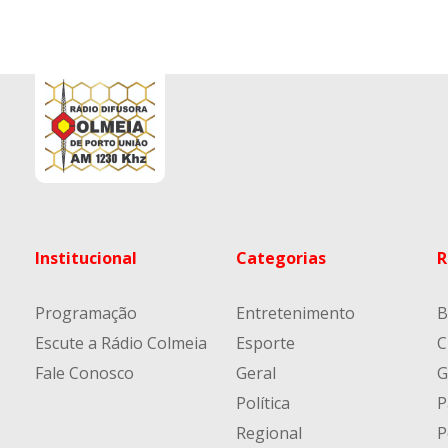
Institucional
Categorias
R
Programação
Entretenimento
B
Escute a Rádio Colmeia
Esporte
C
Fale Conosco
Geral
G
Política
P
Regional
P