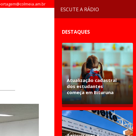
ortagem@colmeia.am.br
ESCUTE A RÁDIO
DESTAQUES
Atualização cadastral
dos estudantes
começa em Bituruna
Agricultores e