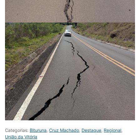
Categorias:
Bituruna
,
Cruz Machado
,
Destaque
,
Regional
,
União da Vitória