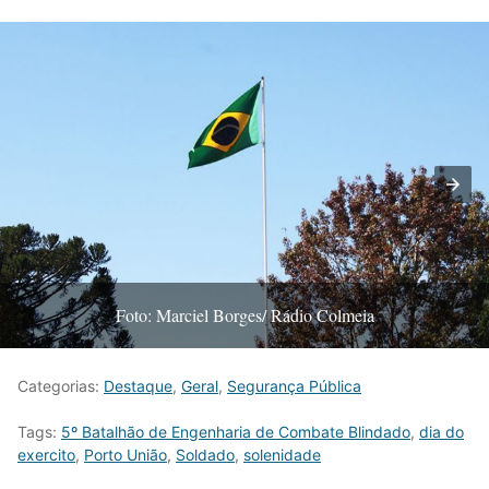
Foto: Marciel Borges/ Rádio Colmeia
Categorias:
Destaque
,
Geral
,
Segurança Pública
Tags:
5º Batalhão de Engenharia de Combate Blindado
,
dia do
exercito
,
Porto União
,
Soldado
,
solenidade