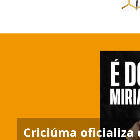
Criciúma oficializa