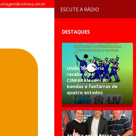
ortagem@colmeia.am.br
ESCUTE A RÁDIO
DESTAQUES
União da Vitória
recebe o 34º
CINFABAN com 30
bandas e fanfarras de
quatro estados
Asfalto entre Porto