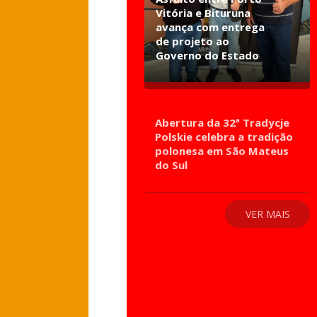
Vitória e Bituruna
avança com entrega
de projeto ao
Governo do Estado
Abertura da 32ª Tradycje
Polskie celebra a tradição
polonesa em São Mateus
do Sul
VER MAIS