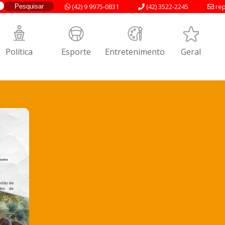
(42) 9 9975-0831
(42) 3522-2245
rep
Política
Esporte
Entretenimento
Geral