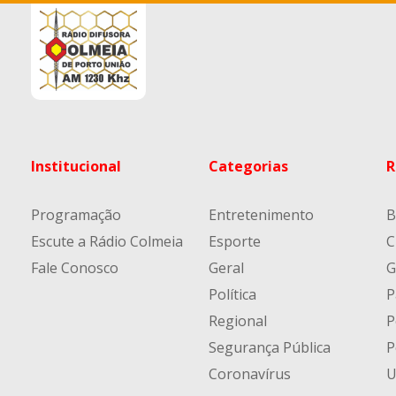
Institucional
Categorias
R
Programação
Entretenimento
B
Escute a Rádio Colmeia
Esporte
C
Fale Conosco
Geral
G
Política
P
Regional
P
Segurança Pública
P
Coronavírus
U