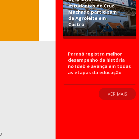
estudantes de Cruz
Machado participam
da Agroleite em
Castro
Paraná registra melhor
desempenho da história
no Ideb e avança em todas
as etapas da educação
VER MAIS
o