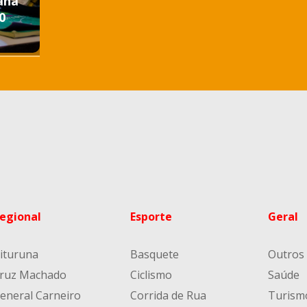
aná
0
egional
Esporte
Geral
ituruna
Basquete
Outros
ruz Machado
Ciclismo
Saúde
eneral Carneiro
Corrida de Rua
Turism