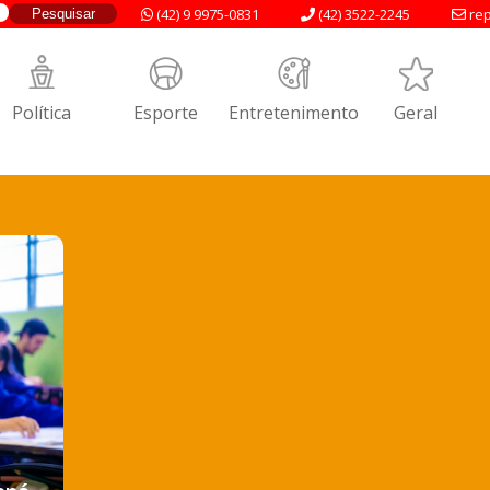
(42) 9 9975-0831
(42) 3522-2245
rep
Política
Esporte
Entretenimento
Geral