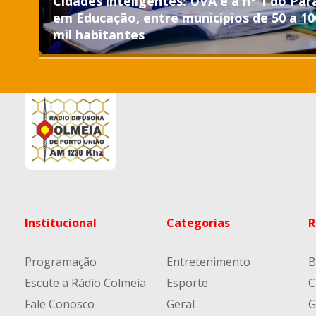
Cidades inteligentes: UVA é a nº 1 do Par
em Educação, entre municípios de 50 a 10
mil habitantes
Institucional
Categorias
R
Programação
Entretenimento
B
Escute a Rádio Colmeia
Esporte
C
Fale Conosco
Geral
G