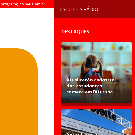
ortagem@colmeia.am.br
ESCUTE A RÁDIO
DESTAQUES
Atualização cadastral
dos estudantes
começa em Bituruna
Agricultores e