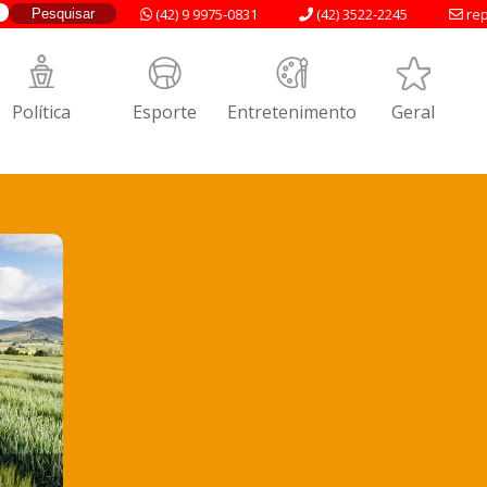
(42) 9 9975-0831
(42) 3522-2245
rep
Política
Esporte
Entretenimento
Geral