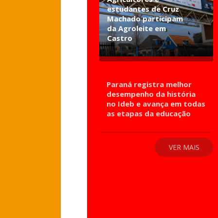
estudantes de Cruz
Machado participam
da Agroleite em
Castro
Paraná registra melhor
desempenho da história
no Ideb e avança em todas
as etapas da educação
VER MAIS