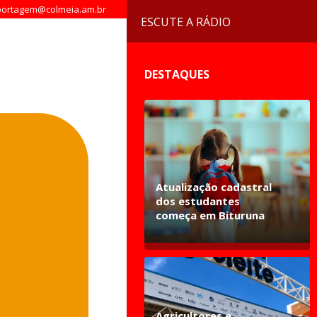
ortagem@colmeia.am.br
ESCUTE A RÁDIO
DESTAQUES
Atualização cadastral
dos estudantes
começa em Bituruna
Agricultores e