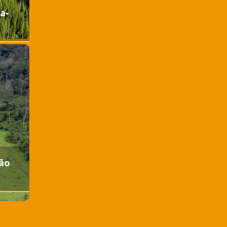
a-
ção