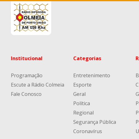
Institucional
Categorias
R
Programação
Entretenimento
B
Escute a Rádio Colmeia
Esporte
C
Fale Conosco
Geral
G
Política
P
Regional
P
Segurança Pública
P
Coronavírus
U