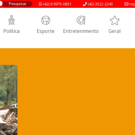
(42) 9 9975-0831
(42) 3522-2245
rep
Política
Esporte
Entretenimento
Geral