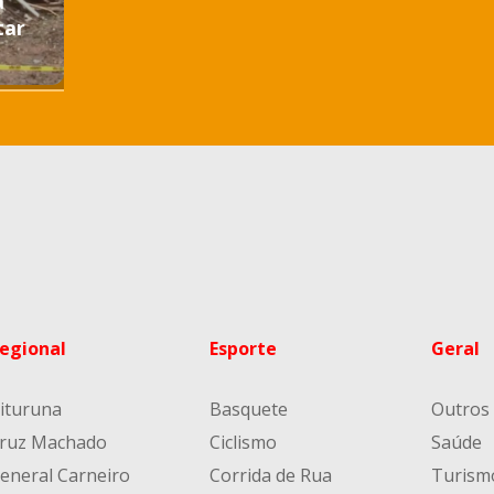
a
tar
egional
Esporte
Geral
ituruna
Basquete
Outros
ruz Machado
Ciclismo
Saúde
eneral Carneiro
Corrida de Rua
Turism