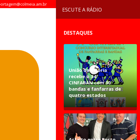
ortagem@colmeia.am.br
ESCUTE A RÁDIO
DESTAQUES
União da Vitória
recebe o 34º
CINFABAN com 30
bandas e fanfarras de
quatro estados
Asfalto entre Porto