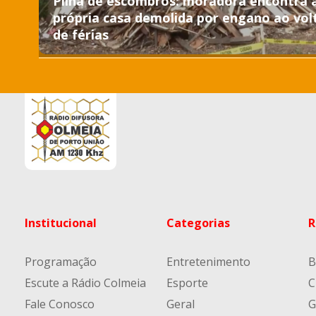
Pilha de escombros: moradora encontra 
própria casa demolida por engano ao vol
de férias
Institucional
Categorias
R
Programação
Entretenimento
B
Escute a Rádio Colmeia
Esporte
C
Fale Conosco
Geral
G