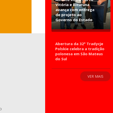
Vitória e Bituruna
avança com entrega
de projeto ao
Governo do Estado
Abertura da 32ª Tradycje
Polskie celebra a tradição
polonesa em São Mateus
do Sul
VER MAIS
o