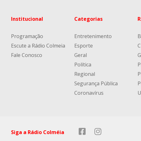
Institucional
Categorias
R
Programação
Entretenimento
B
Escute a Rádio Colmeia
Esporte
C
Fale Conosco
Geral
G
Política
P
Regional
P
Segurança Pública
P
Coronavírus
U
Siga a Rádio Colméia