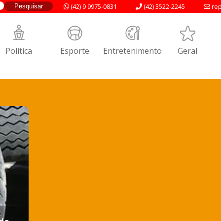
(42) 9 9975-0831
(42) 3522-2245
rep
Política
Esporte
Entretenimento
Geral