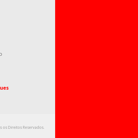
o
ues
s os Direitos Reservados.