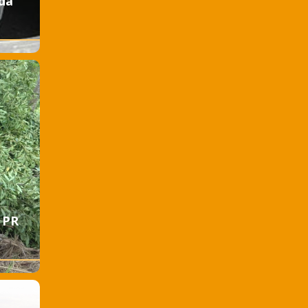
 da
 PR