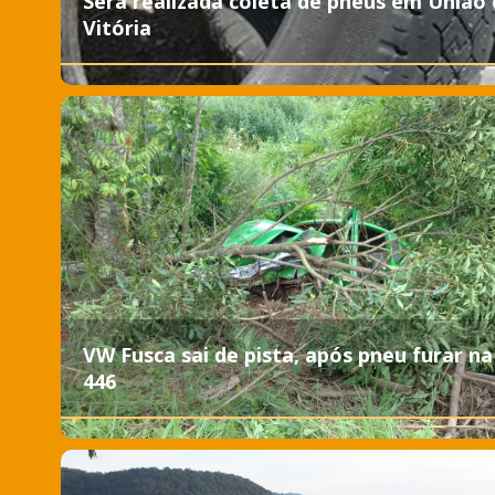
Será realizada coleta de pneus em União
Vitória
VW Fusca sai de pista, após pneu furar na
446