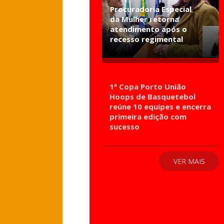
Procuradoria Especial
da Mulher retorna
atendimento após o
recesso regimental
1ª Copa Porto União
Hoops de Basquetebol
reúne 10 equipes e encerra
primeira edição com
sucesso
VER MAIS