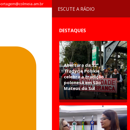
ortagem@colmeia.am.br
ESCUTE A RÁDIO
DESTAQUES
Abertura da 32ª
Tradycje Polskie
celebra a tradição
polonesa em São
Mateus do Sul