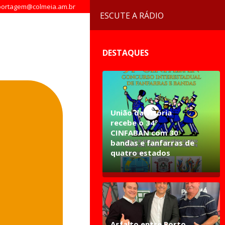
ortagem@colmeia.am.br
ESCUTE A RÁDIO
DESTAQUES
União da Vitória
recebe o 34º
CINFABAN com 30
bandas e fanfarras de
quatro estados
Asfalto entre Porto