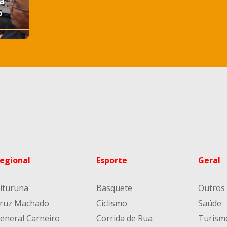
a
o
egional
Esporte
Geral
ituruna
Basquete
Outros
ruz Machado
Ciclismo
Saúde
eneral Carneiro
Corrida de Rua
Turism