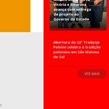
Vitória e Bituruna
avança com entrega
de projeto ao
Governo do Estado
Abertura da 32ª Tradycje
Polskie celebra a tradição
polonesa em São Mateus
do Sul
VER MAIS
o