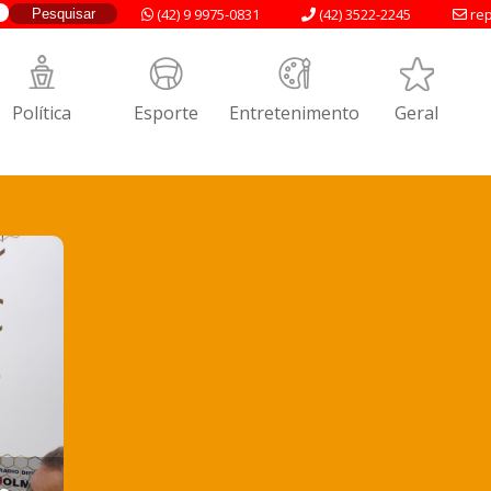
(42) 9 9975-0831
(42) 3522-2245
rep
Política
Esporte
Entretenimento
Geral