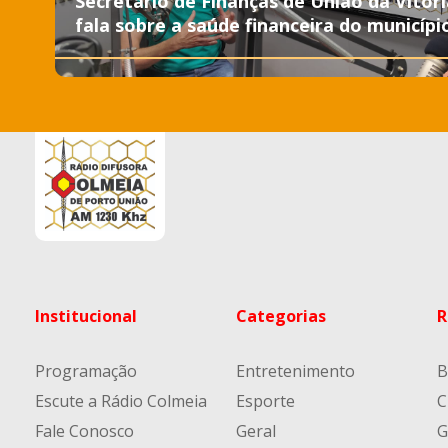
Secretário de Finanças de União da Vitóri
fala sobre a saúde financeira do municípi
Institucional
Categorias
R
Programação
Entretenimento
B
Escute a Rádio Colmeia
Esporte
C
Fale Conosco
Geral
G