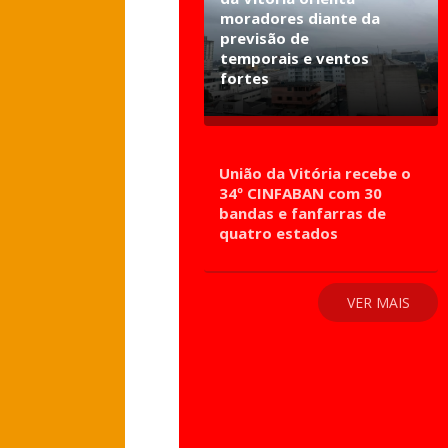
moradores diante da
previsão de
temporais e ventos
fortes
União da Vitória recebe o
34º CINFABAN com 30
bandas e fanfarras de
quatro estados
VER MAIS