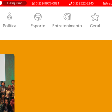
(42) 9 9975-0831
(42) 3522-2245
rep
Política
Esporte
Entretenimento
Geral