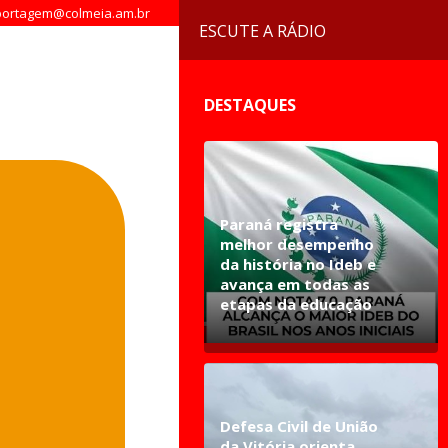
ortagem@colmeia.am.br
ESCUTE A RÁDIO
DESTAQUES
Paraná registra
melhor desempenho
da história no Ideb e
avança em todas as
etapas da educação
Defesa Civil de União
da Vitória orienta