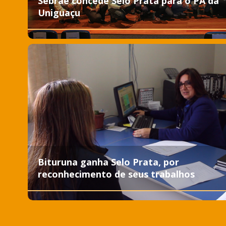
Sebrae concede Selo Prata para o PA da
Uniguaçu
Bituruna ganha Selo Prata, por
reconhecimento de seus trabalhos