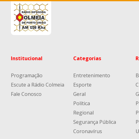
Institucional
Categorias
R
Programação
Entretenimento
B
Escute a Rádio Colmeia
Esporte
C
Fale Conosco
Geral
G
Política
P
Regional
P
Segurança Pública
P
Coronavírus
U