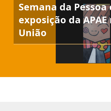
Semana da Pessoa c
exposição da APAE 
União