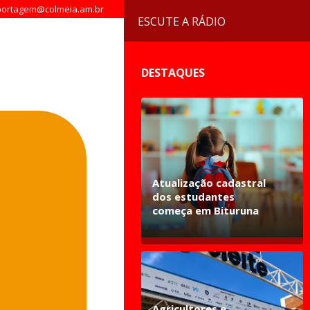
ortagem@colmeia.am.br
ESCUTE A RÁDIO
DESTAQUES
Atualização cadastral
dos estudantes
começa em Bituruna
Agricultores e