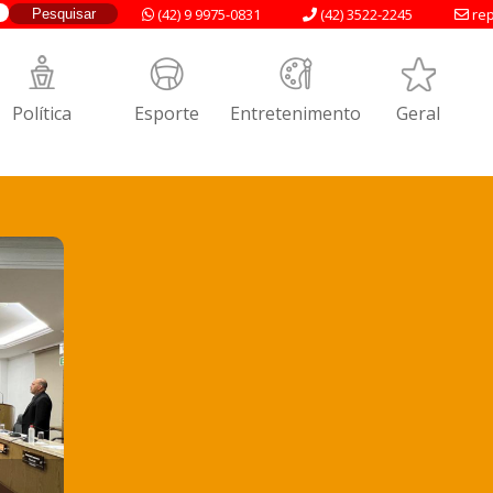
(42) 9 9975-0831
(42) 3522-2245
rep
Política
Esporte
Entretenimento
Geral