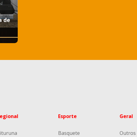
a de
egional
Esporte
Geral
ituruna
Basquete
Outros