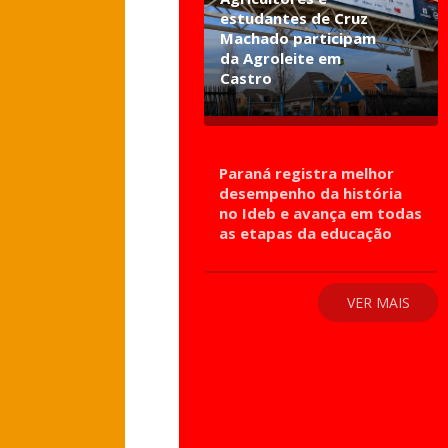
estudantes de Cruz
Machado participam
da Agroleite em
Castro
Paraná registra melhor
desempenho da história
no Ideb e avança em todas
as etapas da educação
VER MAIS