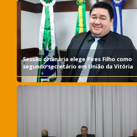
Sessão ordinária elege Pires Filho como
segundo secretário em União da Vitória