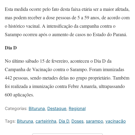
Esta medida ocorre pelo fato desta faixa etária ser a maior afetada,
mas podem receber a dose pessoas de 5 a 59 anos, de acordo com
o histórico vacinal. A intensificação da campanha contra o
Sarampo ocorreu após o aumento de casos no Estado do Paraná.
Dia D
No último sábado 15 de fevereiro, aconteceu o Dia D da
Campanha de Vacinação contra o Sarampo. Foram imunizadas
442 pessoas, sendo metades delas no grupo proprietário. Também
foi realizada a imunização contra Febre Amarela, ultrapassando
600 aplicações.
Categorias:
Bituruna
,
Destaque
,
Regional
Tags:
Bituruna
,
carteirinha
,
Dia D
,
Doses
,
sarampo
,
vacinação