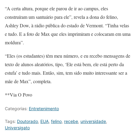
“A certa altura, porque ele parou de ir ao campus, eles
construíram um santuário para ele”, revela a dona do felino,
Ashley Dow, à rádio pública do estado de Vermont. “Tinha velas
e tudo. E a foto de Max que eles imprimiram e colocaram em uma
moldura”.
“Eles (os estudantes) têm meu número, e eu recebo mensagens de
texto de alunos aleatórios, tipo, ‘Ele está bem, ele está perto da
estufa’ e tudo mais. Então, sim, tem sido muito interessante ser a
mãe de Max”, completa.
**Via O Povo
Categorias:
Entretenimento
Tags:
Doutorado
,
EUA
,
felino
,
recebe
,
universidade
,
Universigato