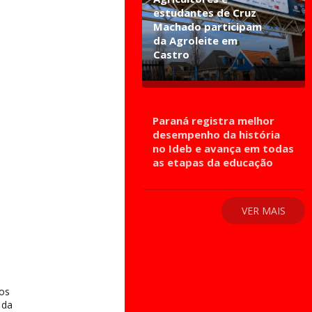
estudantes de Cruz
Machado participam
da Agroleite em
Castro
Paraná registra melhor
desempenho da história
no Ideb e avança em todas
as etapas da educação
VER MAIS
los
 da