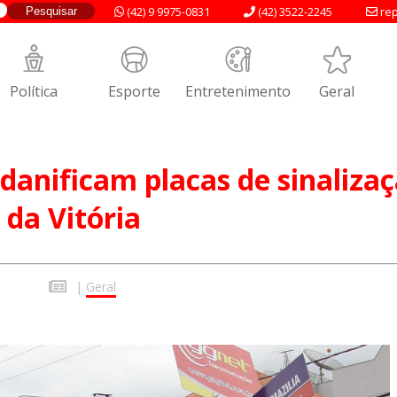
(42) 9 9975-0831
(42) 3522-2245
rep
Política
Esporte
Entretenimento
Geral
danificam placas de sinaliza
da Vitória
|
Geral