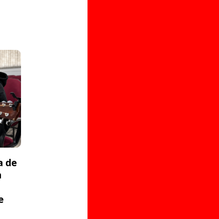
a de
a
e
s