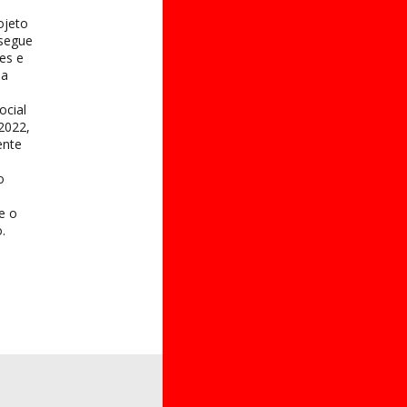
ojeto
 segue
es e
na
ocial
2022,
ente
o
 e o
.