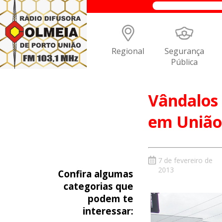
Regional
Segurança
Pública
Vândalos 
em União 
7 de fevereiro de
2013
Confira algumas
categorias que
podem te
interessar: