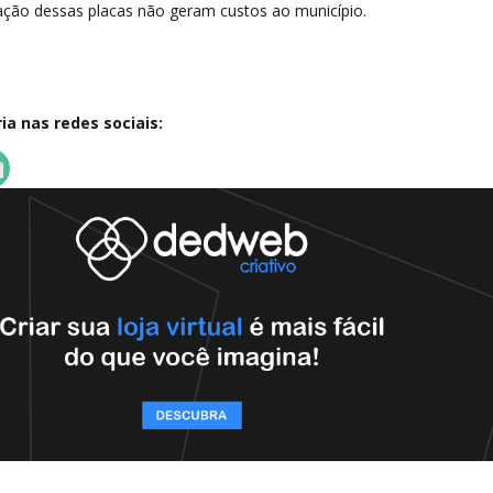
ação dessas placas não geram custos ao município.
a nas redes sociais: