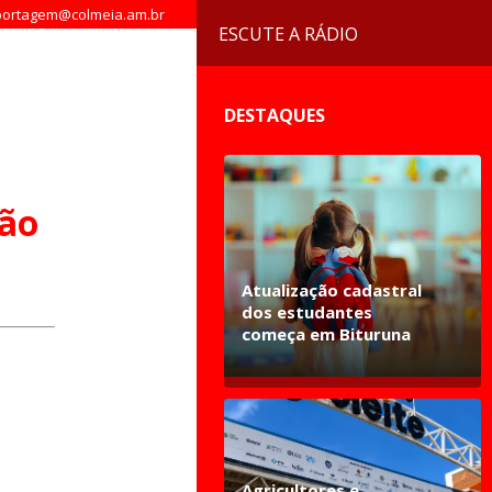
ortagem@colmeia.am.br
ESCUTE A RÁDIO
DESTAQUES
ção
Atualização cadastral
dos estudantes
começa em Bituruna
Agricultores e