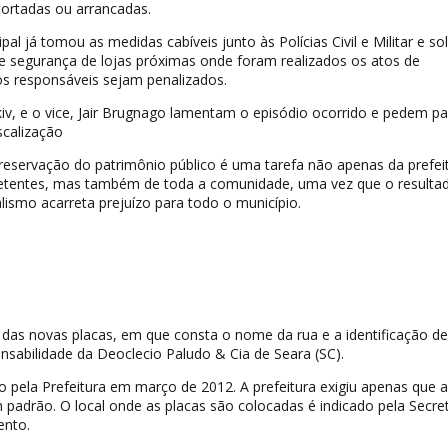
tortadas ou arrancadas.
al já tomou as medidas cabíveis junto às Polícias Civil e Militar e sol
 segurança de lojas próximas onde foram realizados os atos de
os responsáveis sejam penalizados.
lkiv, e o vice, Jair Brugnago lamentam o episódio ocorrido e pedem pa
scalização
reservação do patrimônio público é uma tarefa não apenas da prefei
etentes, mas também de toda a comunidade, uma vez que o resulta
ismo acarreta prejuízo para todo o município.
 das novas placas, em que consta o nome da rua e a identificação d
sabilidade da Deoclecio Paludo & Cia de Seara (SC).
do pela Prefeitura em março de 2012. A prefeitura exigiu apenas que a
adrão. O local onde as placas são colocadas é indicado pela Secret
ento.