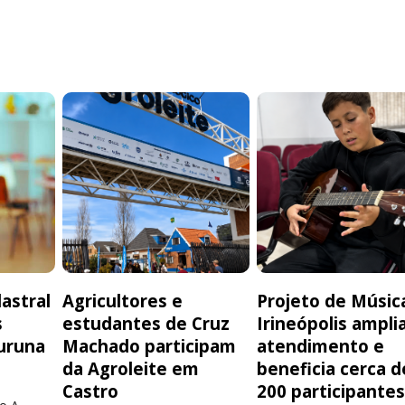
astral
Agricultores e
Projeto de Músic
s
estudantes de Cruz
Irineópolis ampli
uruna
Machado participam
atendimento e
da Agroleite em
beneficia cerca d
Castro
200 participante