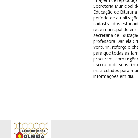
Imagem de reproduçã
Secretaria Municipal d
Educação de Bituruna 
período de atualizaçã
cadastral dos estudan
rede municipal de ensi
secretária de Educaçã
professora Daniela Cri
Venturin, reforça o c
para que todas as famí
procurem, com urgênc
escola onde seus filh
matriculados para ma
informações em dia. [