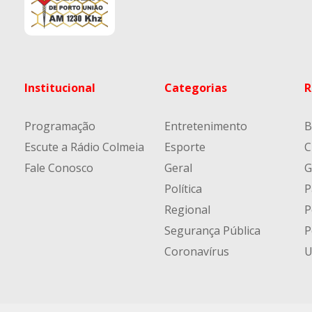
Institucional
Categorias
R
Programação
Entretenimento
B
Escute a Rádio Colmeia
Esporte
C
Fale Conosco
Geral
G
Política
P
Regional
P
Segurança Pública
P
Coronavírus
U