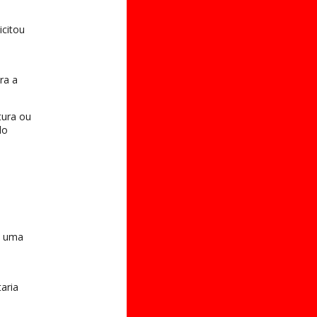
icitou
ra a
tura ou
do
e uma
aria