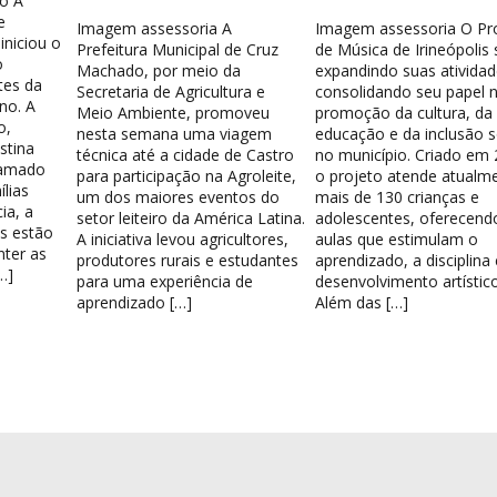
o A
e
Imagem assessoria A
Imagem assessoria O Pr
iniciou o
Prefeitura Municipal de Cruz
de Música de Irineópolis
o
Machado, por meio da
expandindo suas atividad
tes da
Secretaria de Agricultura e
consolidando seu papel 
no. A
Meio Ambiente, promoveu
promoção da cultura, da
o,
nesta semana uma viagem
educação e da inclusão s
stina
técnica até a cidade de Castro
no município. Criado em 
hamado
para participação na Agroleite,
o projeto atende atualm
lias
um dos maiores eventos do
mais de 130 crianças e
ia, a
setor leiteiro da América Latina.
adolescentes, oferecend
os estão
A iniciativa levou agricultores,
aulas que estimulam o
nter as
produtores rurais e estudantes
aprendizado, a disciplina
…]
para uma experiência de
desenvolvimento artístico
aprendizado […]
Além das […]