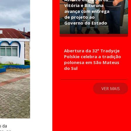
Vitória e Bituruna
avança com entrega
de projeto ao
Governo do Estado
Abertura da 32ª Tradycje
Polskie celebra a tradição
polonesa em São Mateus
do Sul
VER MAIS
o da