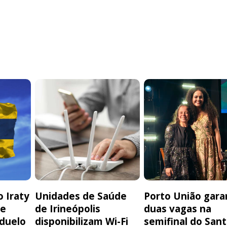
 Iraty
Unidades de Saúde
Porto União gara
de
de Irineópolis
duas vagas na
 duelo
disponibilizam Wi-Fi
semifinal do San