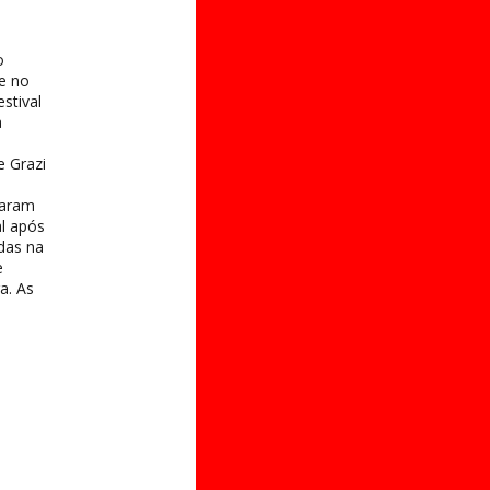
o
e no
stival
a
e Grazi
taram
al após
das na
e
a. As