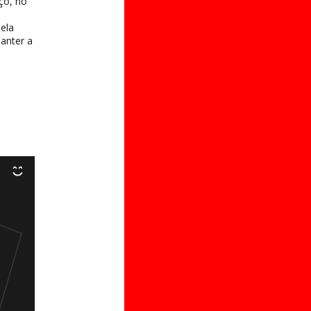
ço, no
ela
anter a