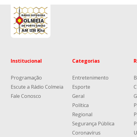
Institucional
Categorias
R
Programação
Entretenimento
B
Escute a Rádio Colmeia
Esporte
C
Fale Conosco
Geral
G
Política
P
Regional
P
Segurança Pública
P
Coronavírus
U