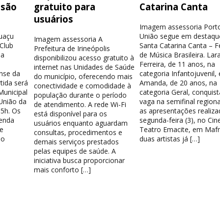
isão
gratuito para
Catarina Canta
usuários
Imagem assessoria Port
guaçu
União segue em destaqu
Imagem assessoria A
 Club
Santa Catarina Canta – Fe
Prefeitura de Irineópolis
la
de Música Brasileira. Lar
disponibilizou acesso gratuito à
Ferreira, de 11 anos, na
internet nas Unidades de Saúde
nse da
categoria Infantojuvenil, 
do município, oferecendo mais
tida será
Amanda, de 20 anos, na
conectividade e comodidade à
Municipal
categoria Geral, conquis
população durante o período
União da
vaga na semifinal region
de atendimento. A rede Wi-Fi
15h. Os
as apresentações realiza
está disponível para os
venda
segunda-feira (3), no Cin
usuários enquanto aguardam
e
Teatro Emacite, em Mafr
consultas, procedimentos e
 o
duas artistas já […]
demais serviços prestados
pelas equipes de saúde. A
iniciativa busca proporcionar
mais conforto […]