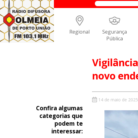
Regional
Segurança
Pública
Vigilânci
novo end
14 de maio de 2025
Confira algumas
categorias que
podem te
interessar: