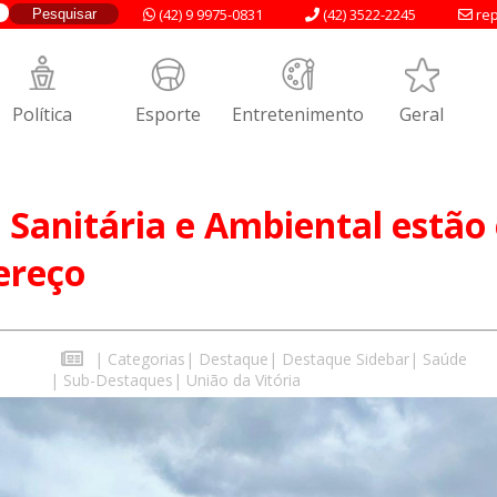
(42) 9 9975-0831
(42) 3522-2245
rep
Política
Esporte
Entretenimento
Geral
a Sanitária e Ambiental estão
ereço
|
Categorias
|
Destaque
|
Destaque Sidebar
|
Saúde
|
Sub-Destaques
|
União da Vitória