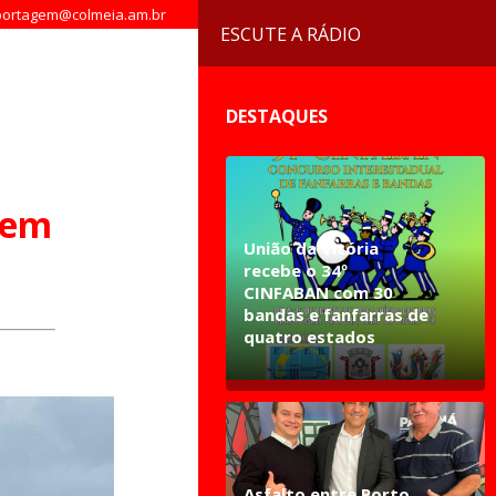
ortagem@colmeia.am.br
ESCUTE A RÁDIO
DESTAQUES
 em
União da Vitória
recebe o 34º
CINFABAN com 30
bandas e fanfarras de
quatro estados
Asfalto entre Porto