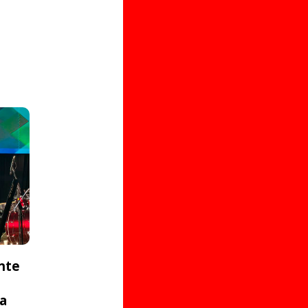
nte
ta