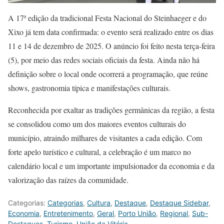
A 17ª edição da tradicional Festa Nacional do Steinhaeger e do
Xixo já tem data confirmada: o evento será realizado entre os dias
11 e 14 de dezembro de 2025. O anúncio foi feito nesta terça-feira
(5), por meio das redes sociais oficiais da festa. Ainda não há
definição sobre o local onde ocorrerá a programação, que reúne
shows, gastronomia típica e manifestações culturais.
Reconhecida por exaltar as tradições germânicas da região, a festa
se consolidou como um dos maiores eventos culturais do
município, atraindo milhares de visitantes a cada edição. Com
forte apelo turístico e cultural, a celebração é um marco no
calendário local e um importante impulsionador da economia e da
valorização das raízes da comunidade.
Categorias:
Categorias
,
Cultura
,
Destaque
,
Destaque Sidebar
,
Economia
,
Entretenimento
,
Geral
,
Porto União
,
Regional
,
Sub-
Destaques
,
Turismo
,
União da Vitória