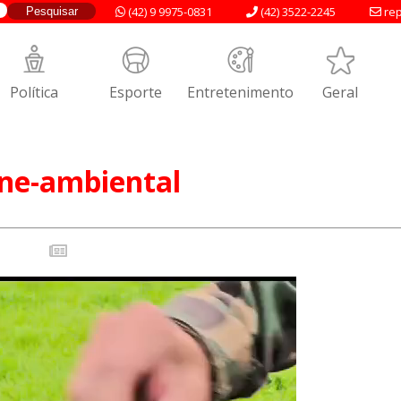
(42) 9 9975-0831
(42) 3522-2245
rep
Política
Esporte
Entretenimento
Geral
one-ambiental
Tocador
de
vídeo