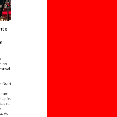
nte
ta
o
e no
stival
a
e Grazi
taram
al após
das na
e
a. As