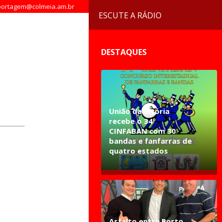
ortagem@colmeia.am.br
ESCUTE A RÁDIO
DESTAQUES
União da Vitória
recebe o 34º
CINFABAN com 30
bandas e fanfarras de
quatro estados
Asfalto entre Porto