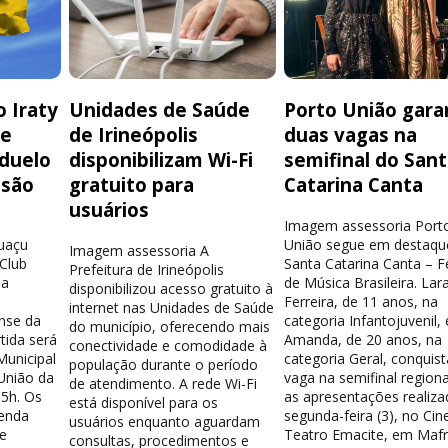
 Iraty
Unidades de Saúde
Porto União gara
de
de Irineópolis
duas vagas na
 duelo
disponibilizam Wi-Fi
semifinal do San
isão
gratuito para
Catarina Canta
usuários
Imagem assessoria Port
guaçu
União segue em destaqu
Imagem assessoria A
 Club
Santa Catarina Canta – Fe
Prefeitura de Irineópolis
la
de Música Brasileira. Lar
disponibilizou acesso gratuito à
Ferreira, de 11 anos, na
internet nas Unidades de Saúde
nse da
categoria Infantojuvenil, 
do município, oferecendo mais
tida será
Amanda, de 20 anos, na
conectividade e comodidade à
Municipal
categoria Geral, conquis
população durante o período
União da
vaga na semifinal region
de atendimento. A rede Wi-Fi
15h. Os
as apresentações realiza
está disponível para os
venda
segunda-feira (3), no Cin
usuários enquanto aguardam
e
Teatro Emacite, em Mafr
consultas, procedimentos e