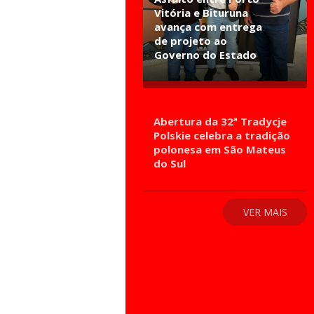
Vitória e Bituruna
avança com entrega
de projeto ao
Governo do Estado
Abertura da 32ª Tradycje
Polskie celebra a tradição
polonesa em São Mateus
do Sul
VER MAIS