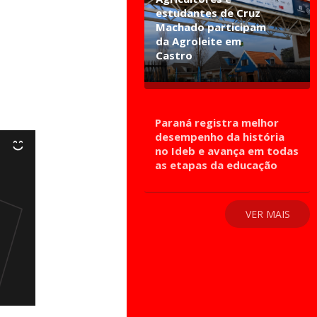
estudantes de Cruz
Machado participam
da Agroleite em
Castro
Paraná registra melhor
desempenho da história
no Ideb e avança em todas
as etapas da educação
VER MAIS