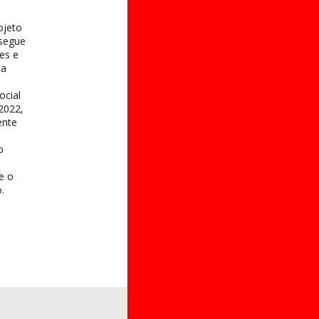
ojeto
 segue
es e
na
ocial
2022,
ente
o
 e o
.