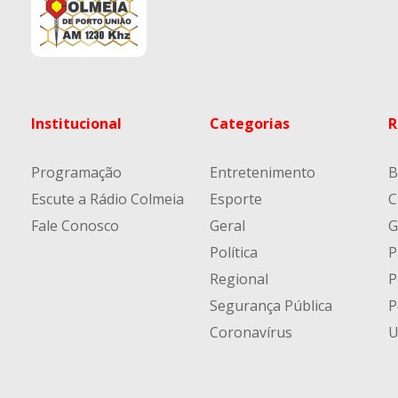
Institucional
Categorias
R
Programação
Entretenimento
B
Escute a Rádio Colmeia
Esporte
C
Fale Conosco
Geral
G
Política
P
Regional
P
Segurança Pública
P
Coronavírus
U