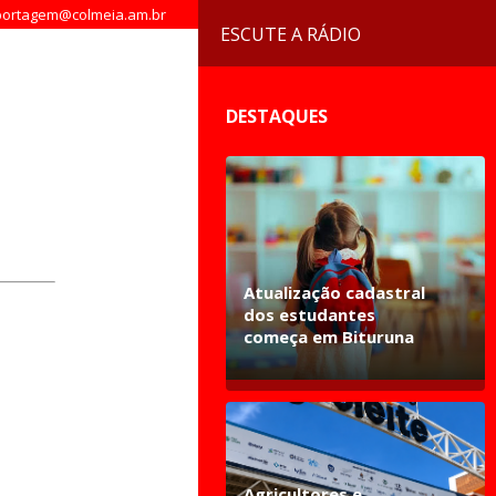
ortagem@colmeia.am.br
ESCUTE A RÁDIO
DESTAQUES
Atualização cadastral
dos estudantes
começa em Bituruna
Agricultores e