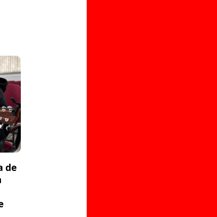
a de
a
e
s