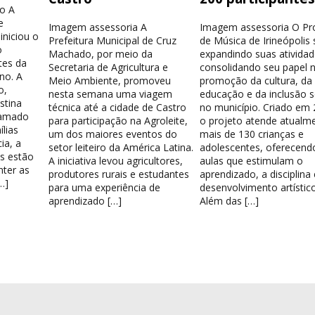
o A
e
Imagem assessoria A
Imagem assessoria O Pr
iniciou o
Prefeitura Municipal de Cruz
de Música de Irineópolis
o
Machado, por meio da
expandindo suas atividad
tes da
Secretaria de Agricultura e
consolidando seu papel 
no. A
Meio Ambiente, promoveu
promoção da cultura, da
o,
nesta semana uma viagem
educação e da inclusão s
stina
técnica até a cidade de Castro
no município. Criado em 
hamado
para participação na Agroleite,
o projeto atende atualm
lias
um dos maiores eventos do
mais de 130 crianças e
ia, a
setor leiteiro da América Latina.
adolescentes, oferecend
os estão
A iniciativa levou agricultores,
aulas que estimulam o
nter as
produtores rurais e estudantes
aprendizado, a disciplina
…]
para uma experiência de
desenvolvimento artístico
aprendizado […]
Além das […]