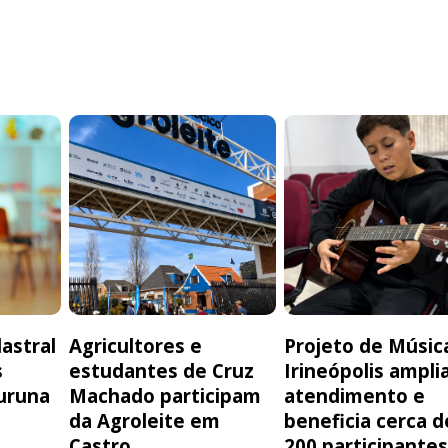
astral
Agricultores e
Projeto de Músic
s
estudantes de Cruz
Irineópolis ampli
uruna
Machado participam
atendimento e
da Agroleite em
beneficia cerca d
Castro
200 participante