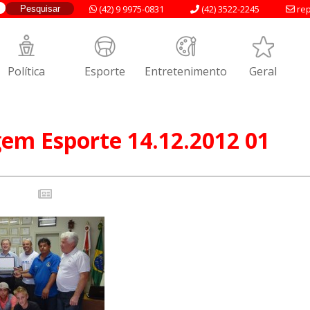
(42) 9 9975-0831
(42) 3522-2245
rep
Política
Esporte
Entretenimento
Geral
m Esporte 14.12.2012 01