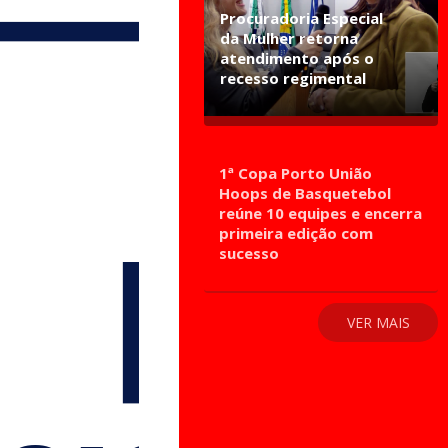
Procuradoria Especial
da Mulher retorna
atendimento após o
recesso regimental
1ª Copa Porto União
Hoops de Basquetebol
reúne 10 equipes e encerra
primeira edição com
sucesso
VER MAIS