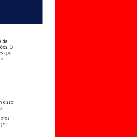
e da
iões. O
es que
io
 disso,
o.
dores
iços