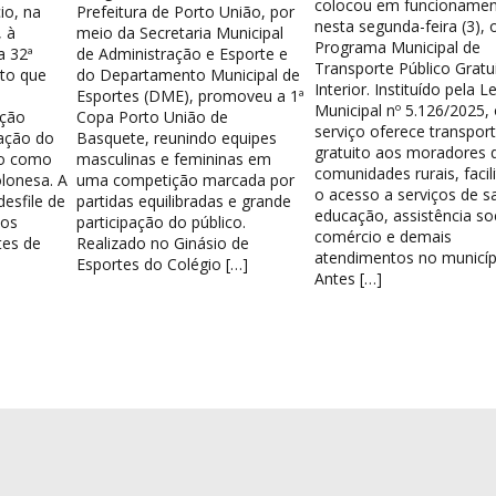
colocou em funcionamen
io, na
Prefeitura de Porto União, por
nesta segunda-feira (3), 
 à
meio da Secretaria Municipal
Programa Municipal de
a 32ª
de Administração e Esporte e
Transporte Público Gratu
nto que
do Departamento Municipal de
Interior. Instituído pela Le
Esportes (DME), promoveu a 1ª
Municipal nº 5.126/2025,
ação
Copa Porto União de
serviço oferece transpor
ação do
Basquete, reunindo equipes
gratuito aos moradores 
do como
masculinas e femininas em
comunidades rurais, facil
lonesa. A
uma competição marcada por
o acesso a serviços de s
esfile de
partidas equilibradas e grande
educação, assistência soc
los
participação do público.
comércio e demais
tes de
Realizado no Ginásio de
atendimentos no municíp
Esportes do Colégio […]
Antes […]