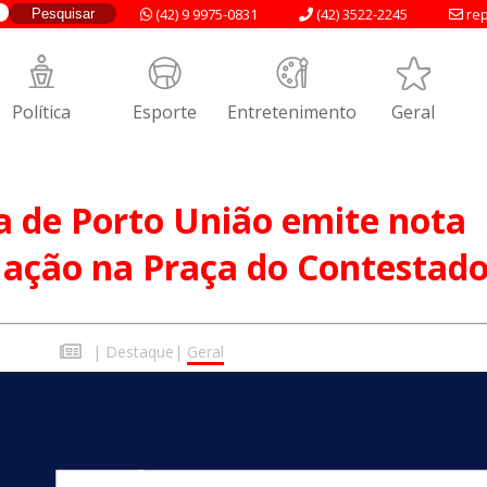
(42) 9 9975-0831
(42) 3522-2245
rep
Política
Esporte
Entretenimento
Geral
a de Porto União emite nota
uação na Praça do Contestad
0
|
Destaque
|
Geral