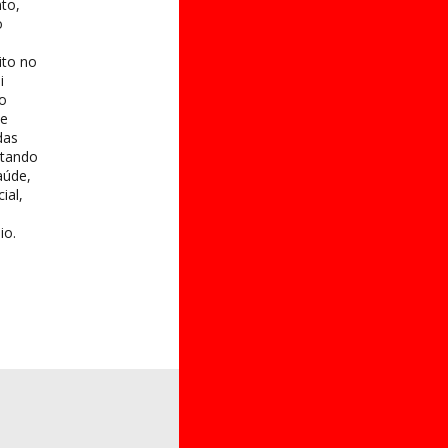
to,
o
ito no
i
 o
te
das
itando
aúde,
ial,
io.