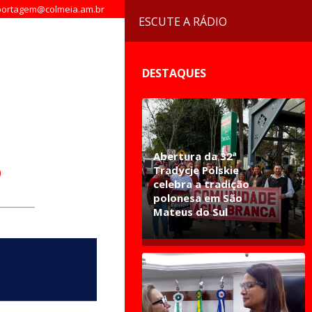
ortagem@colmeia.am.br
ESCUTE A RÁDIO
DESTAQUES
Abertura da 32ª
o
Tradycje Polskie
celebra a tradição
polonesa em São
Mateus do Sul