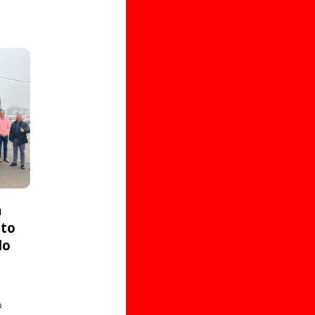
a
ito
do
o