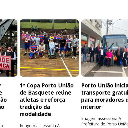
ª
1ª Copa Porto União
Porto União inici
e
de Basquete reúne
transporte gratu
ção
atletas e reforça
para moradores 
ão
tradição da
interior
modalidade
Imagem assessoria A
Prefeitura de Porto Uniã
ão
Imagem assessoria A