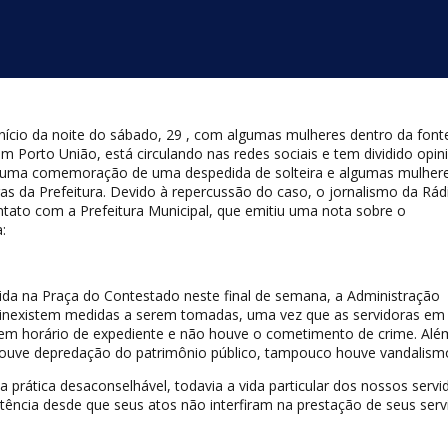
nício da noite do sábado, 29 , com algumas mulheres dentro da font
 Porto União, está circulando nas redes sociais e tem dividido opin
e uma comemoração de uma despedida de solteira e algumas mulher
s da Prefeitura. Devido à repercussão do caso, o jornalismo da Rád
tato com a Prefeitura Municipal, que emitiu uma nota sobre o
:
ida na Praça do Contestado neste final de semana, a Administração
 inexistem medidas a serem tomadas, uma vez que as servidoras em
m horário de expediente e não houve o cometimento de crime. Além
ouve depredação do patrimônio público, tampouco houve vandalism
prática desaconselhável, todavia a vida particular dos nossos servi
ência desde que seus atos não interfiram na prestação de seus serv