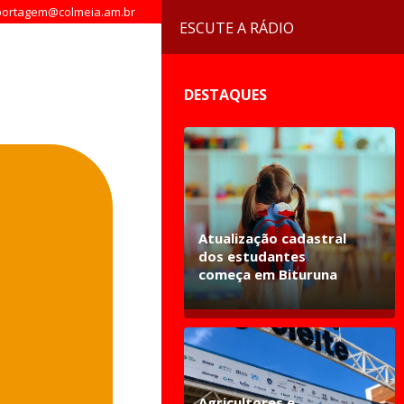
ortagem@colmeia.am.br
ESCUTE A RÁDIO
DESTAQUES
Atualização cadastral
dos estudantes
começa em Bituruna
Agricultores e