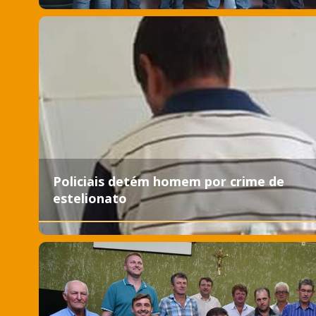
Policiais detém homem por crime de
estelionato