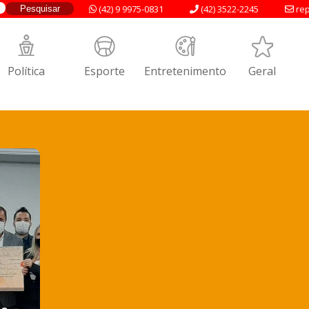
(42) 9 9975-0831
(42) 3522-2245
rep
Política
Esporte
Entretenimento
Geral