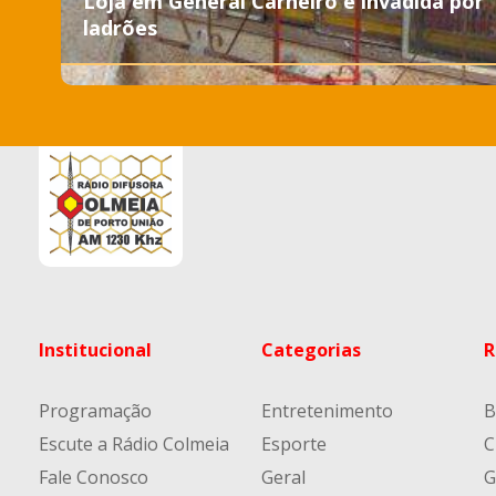
Loja em General Carneiro é invadida por
ladrões
Institucional
Categorias
R
Programação
Entretenimento
B
Escute a Rádio Colmeia
Esporte
C
Fale Conosco
Geral
G