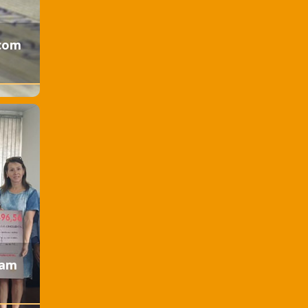
 com
vam