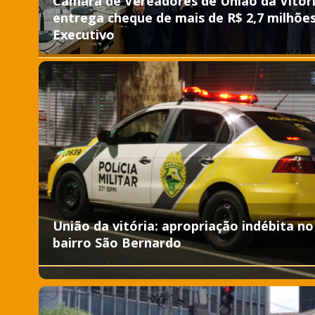
Câmara de Vereadores de União da Vitór
entrega cheque de mais de R$ 2,7 milhõe
Executivo
União da vitória: apropriação indébita no
bairro São Bernardo