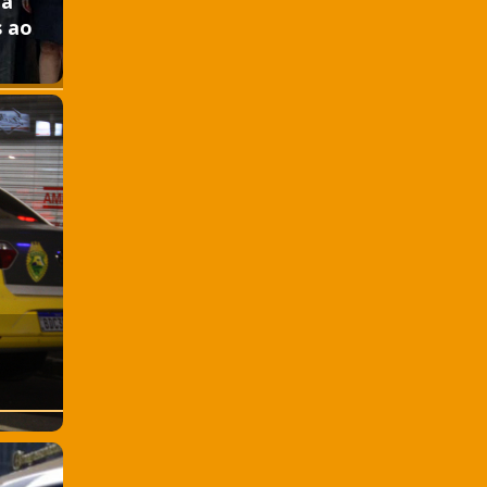
ia
s ao