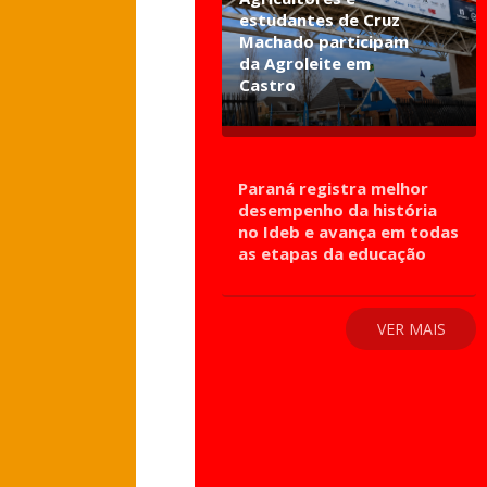
estudantes de Cruz
Machado participam
da Agroleite em
Castro
Paraná registra melhor
desempenho da história
no Ideb e avança em todas
as etapas da educação
VER MAIS