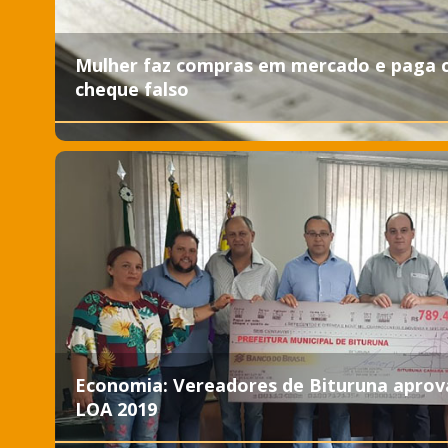
Mulher faz compras em mercado e paga
cheque falso
Economia: Vereadores de Bituruna apro
LOA 2019