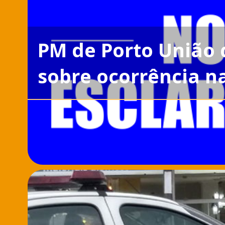
PM de Porto União 
sobre ocorrência n