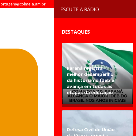
ortagem@colmeia.am.br
ESCUTE A RÁDIO
DESTAQUES
Paraná registra
melhor desempenho
da história no Ideb e
avança em todas as
etapas da educação
Defesa Civil de União
da Vitória orienta