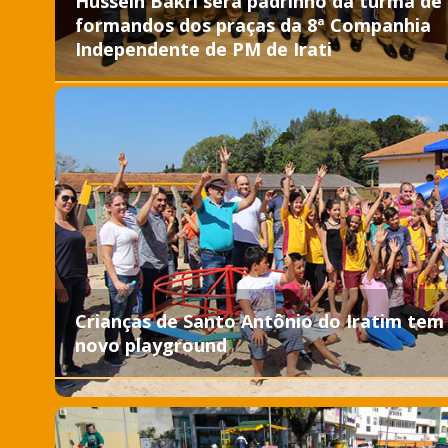
Hussein Bakri será padrinho da turma de
formandos dos praças da 8ª Companhia
Independente de PM de Irati
Crianças de Santo Antônio do Iratim tem
novo playground