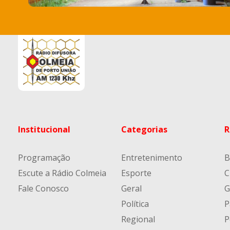
Institucional
Categorias
R
Programação
Entretenimento
B
Escute a Rádio Colmeia
Esporte
C
Fale Conosco
Geral
G
Política
P
Regional
P