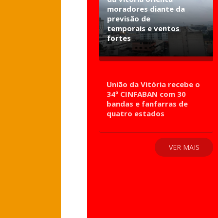
moradores diante da
previsão de
temporais e ventos
fortes
União da Vitória recebe o
34º CINFABAN com 30
bandas e fanfarras de
quatro estados
VER MAIS