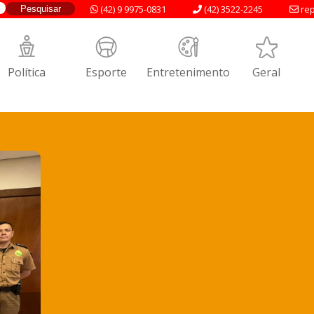
(42) 9 9975-0831
(42) 3522-2245
rep
Política
Esporte
Entretenimento
Geral