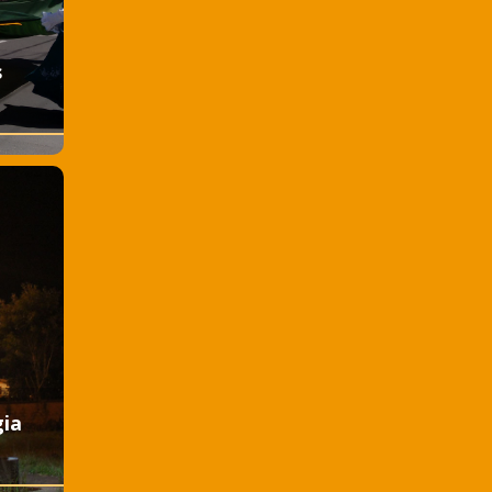
s
gia