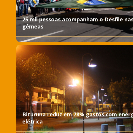
25 mil pessoas acompanham o Desfile na
gêmeas
Bituruna reduz em 78% gastos com ener
elétrica