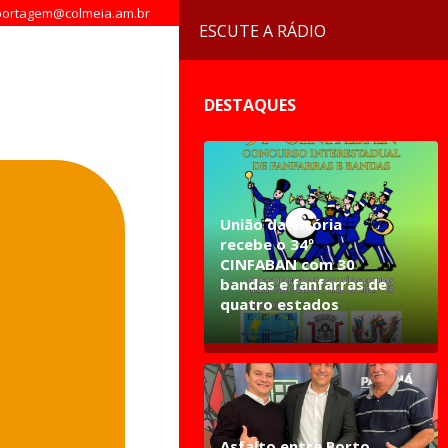
ortagem@colmeia.am.br
ESCUTE A RÁDIO
DESTAQUES
União da Vitória
recebe o 34º
CINFABAN com 30
bandas e fanfarras de
quatro estados
Asfalto entre Porto