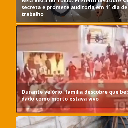
Bela Vista do Toldo: Prefeito descobre s
secreta e promete auditoria em 1º dia de
trabalho
Durante velório, família descobre que be
dado como morto estava vivo