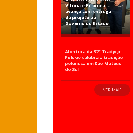
Vitória e Bituruna
avança com entrega
de projeto ao
Governo do Estado
Abertura da 32ª Tradycje
Polskie celebra a tradição
polonesa em São Mateus
do Sul
VER MAIS