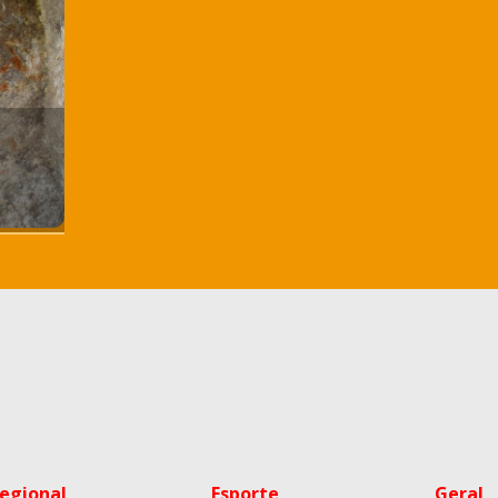
egional
Esporte
Geral