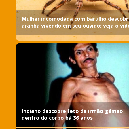
Mulher incomodada com barulho descobr
aranha vivendo em seu ouvido; veja o víd
Indiano descobre feto de irmão gêmeo
dentro do corpo há 36 anos