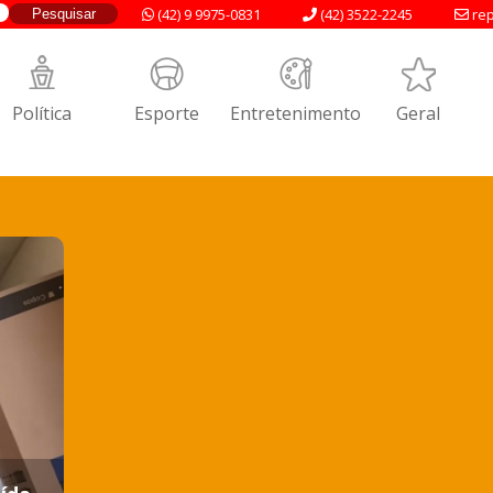
(42) 9 9975-0831
(42) 3522-2245
rep
Política
Esporte
Entretenimento
Geral