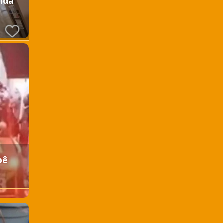
aída
bê