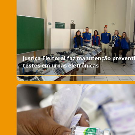
Justiça Eleitoral faz manutenção prevent
testes em urnas eletrônicas