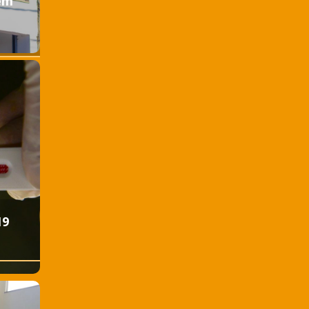
 em
19