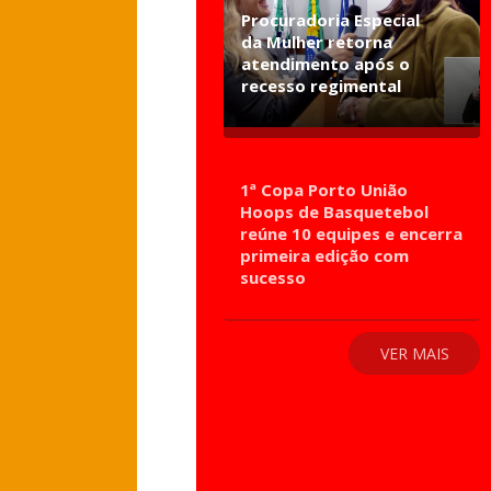
Procuradoria Especial
da Mulher retorna
atendimento após o
recesso regimental
1ª Copa Porto União
Hoops de Basquetebol
reúne 10 equipes e encerra
primeira edição com
sucesso
VER MAIS