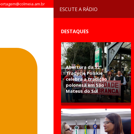
ortagem@colmeia.am.br
ESCUTE A RÁDIO
DESTAQUES
Abertura da 32ª
Tradycje Polskie
celebra a tradição
polonesa em São
Mateus do Sul