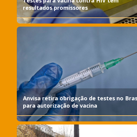
Testes para vacina contra HIV têm
resultados promissores
Anvisa retira obrigação de testes no Bras
para autorização de vacina