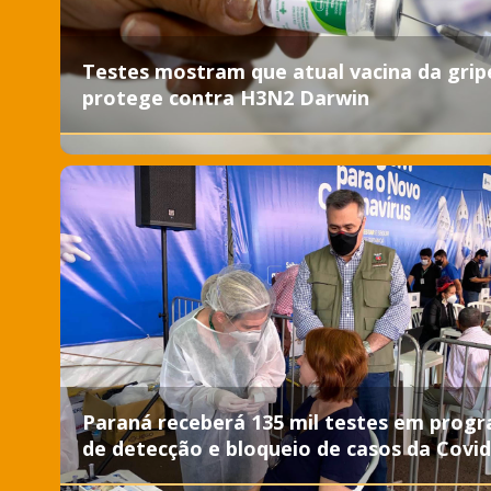
Testes mostram que atual vacina da grip
protege contra H3N2 Darwin
Paraná receberá 135 mil testes em prog
de detecção e bloqueio de casos da Covid