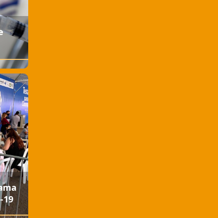
e
rama
-19