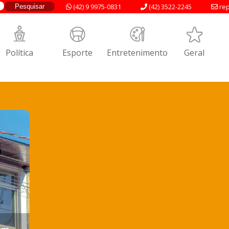
(42) 9 9975-0831
(42) 3522-2245
rep
Política
Esporte
Entretenimento
Geral