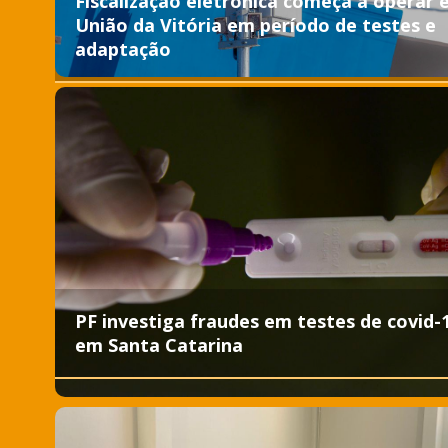
Fiscalização eletrônica começa a operar
União da Vitória em período de testes e
adaptação
PF investiga fraudes em testes de covid-
em Santa Catarina