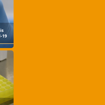
is
d-19