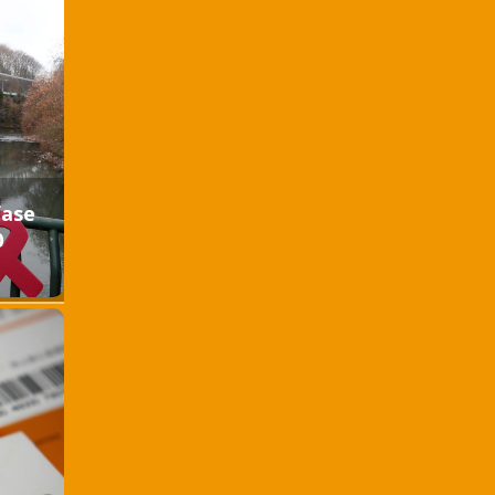
fase
0