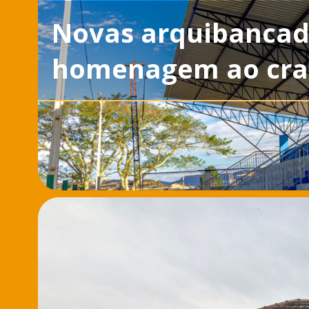
Novas arquibancad
homenagem ao craq